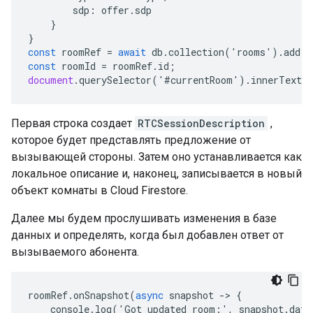
sdp
:
offer
.
sdp
}
}
const
roomRef
=
await
db
.
collection
(
'
rooms
'
).
add
(
r
const
roomId
=
roomRef
.
id
;
document
.
querySelector
(
'
#
currentRoom
'
).
innerText
=
Первая строка создает
RTCSessionDescription
,
которое будет представлять предложение от
вызывающей стороны. Затем оно устанавливается как
локальное описание и, наконец, записывается в новый
объект комнаты в Cloud Firestore.
Далее мы будем прослушивать изменения в базе
данных и определять, когда был добавлен ответ от
вызываемого абонента.
roomRef
.
onSnapshot
(
async
snapshot
-
>
{
console
.
log
(
'
Got
updated
room
:
'
,
snapshot
.
data