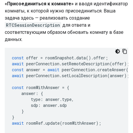
«Присоединиться к комнате»
и вводя идентификатор
комнаты, к которой нужно присоединиться. Ваша
задача здесь — реализовать создание
RTCSessionDescription
для ответа и
соответствующим образом обновить комнату в базе
данных.
const
offer
=
roomSnapshot
.
data
().
offer
;
await
peerConnection
.
setRemoteDescription
(
offer
);
const
answer
=
await
peerConnection
.
createAnswer
()
await
peerConnection
.
setLocalDescription
(
answer
);
const
roomWithAnswer
=
{
answer
:
{
type
:
answer
.
type
,
sdp
:
answer
.
sdp
}
}
await
roomRef
.
update
(
roomWithAnswer
);