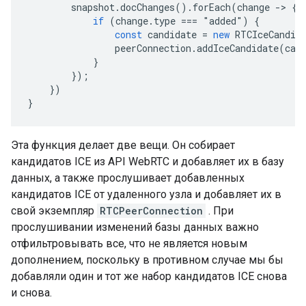
snapshot
.
docChanges
().
forEach
(
change
-
>
{
if
(
change
.
type
===
"
added
"
)
{
const
candidate
=
new
RTCIceCandid
peerConnection
.
addIceCandidate
(
can
}
});
})
}
Эта функция делает две вещи. Он собирает
кандидатов ICE из API WebRTC и добавляет их в базу
данных, а также прослушивает добавленных
кандидатов ICE от удаленного узла и добавляет их в
свой экземпляр
RTCPeerConnection
. При
прослушивании изменений базы данных важно
отфильтровывать все, что не является новым
дополнением, поскольку в противном случае мы бы
добавляли один и тот же набор кандидатов ICE снова
и снова.