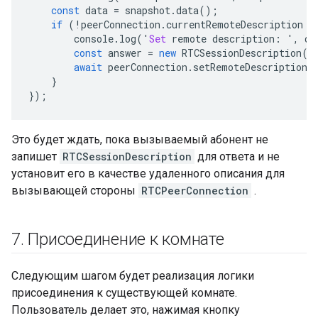
const
data
=
snapshot
.
data
();
if
(
!
peerConnection
.
currentRemoteDescription
 &
console
.
log
(
'
Set
remote
description
:
'
,
da
const
answer
=
new
RTCSessionDescription
(
d
await
peerConnection
.
setRemoteDescription
(
}
});
Это будет ждать, пока вызываемый абонент не
запишет
RTCSessionDescription
для ответа и не
установит его в качестве удаленного описания для
вызывающей стороны
RTCPeerConnection
.
7
.
Присоединение к комнате
Следующим шагом будет реализация логики
присоединения к существующей комнате.
Пользователь делает это, нажимая кнопку