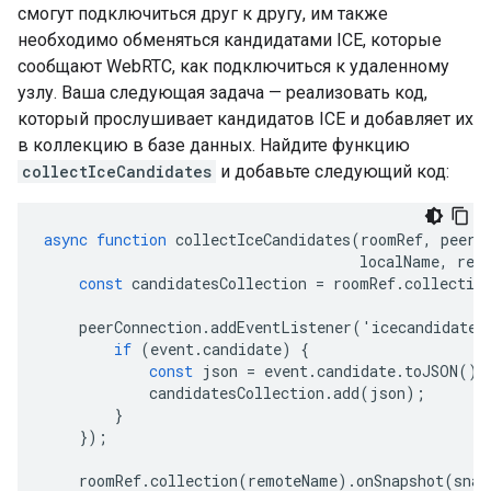
смогут подключиться друг к другу, им также
необходимо обменяться кандидатами ICE, которые
сообщают WebRTC, как подключиться к удаленному
узлу. Ваша следующая задача — реализовать код,
который прослушивает кандидатов ICE и добавляет их
в коллекцию в базе данных. Найдите функцию
collectIceCandidates
и добавьте следующий код:
async
function
collectIceCandidates
(
roomRef
,
peerC
localName
,
rem
const
candidatesCollection
=
roomRef
.
collectio
peerConnection
.
addEventListener
(
'
icecandidate
'
if
(
event
.
candidate
)
{
const
json
=
event
.
candidate
.
toJSON
();
candidatesCollection
.
add
(
json
);
}
});
roomRef
.
collection
(
remoteName
).
onSnapshot
(
snap