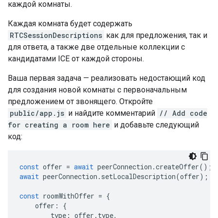
каждой комнаты.
Каждая комната будет содержать
RTCSessionDescriptions
как для предложения, так и
для ответа, а также две отдельные коллекции с
кандидатами ICE от каждой стороны.
Ваша первая задача — реализовать недостающий код
для создания новой комнаты с первоначальным
предложением от звонящего. Откройте
public/app.js
и найдите комментарий
// Add code
for creating a room here
и добавьте следующий
код:
const
offer
=
await
peerConnection
.
createOffer
();
await
peerConnection
.
setLocalDescription
(
offer
);
const
roomWithOffer
=
{
offer
:
{
type
:
offer
.
type
,