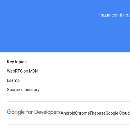
Inizia con il n
Key topics
WebRTC on MDN
Esempi
Source repository
Android
Chrome
Firebase
Google Cloud