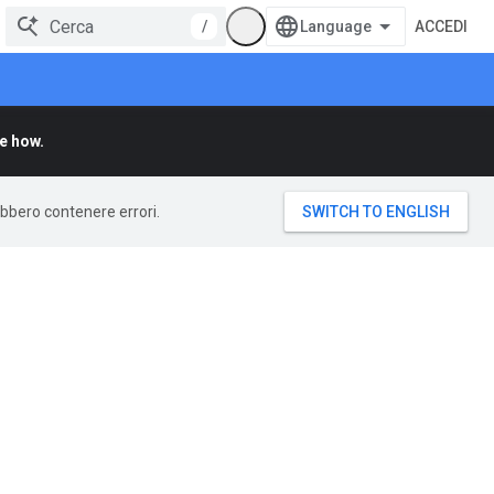
/
ACCEDI
e how.
rebbero contenere errori.