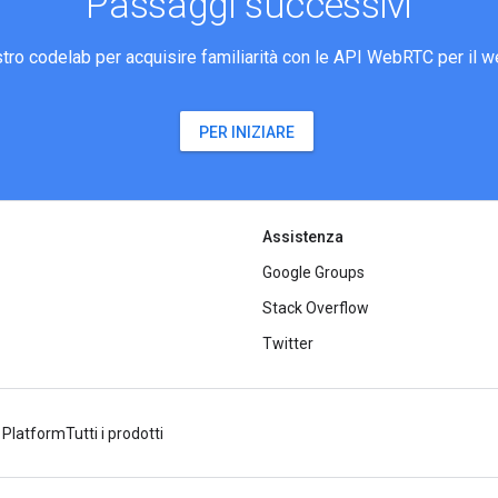
Passaggi successivi
ostro codelab per acquisire familiarità con le API WebRTC per il w
PER INIZIARE
Assistenza
Google Groups
Stack Overflow
Twitter
 Platform
Tutti i prodotti