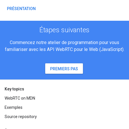
PRÉSENTATION
Étapes suivantes
Commencez notre atelier de programmation pour vous
familiariser avec les API WebRTC pour le Web (JavaScript).
PREMIERS PAS
Key topics
WebRTC on MDN
Exemples
Source repository