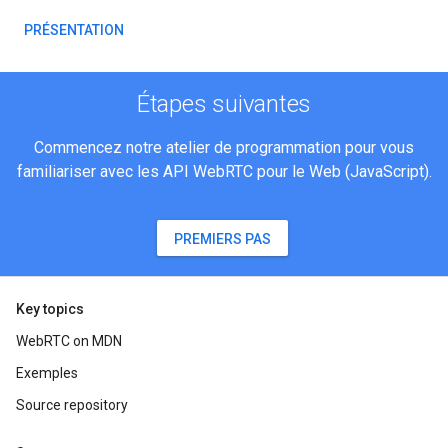
PRÉSENTATION
Étapes suivantes
Commencez notre atelier de programmation pour vous
familiariser avec les API WebRTC pour le Web (JavaScript).
PREMIERS PAS
Key topics
WebRTC on MDN
Exemples
Source repository