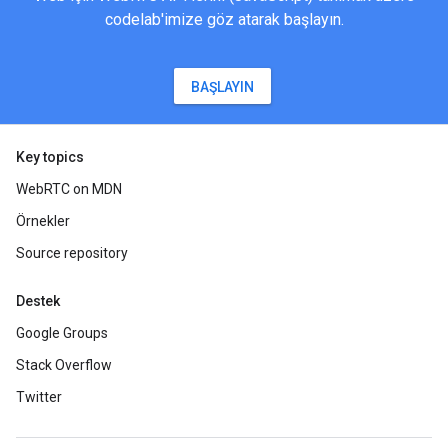
codelab'imize göz atarak başlayın.
BAŞLAYIN
Key topics
WebRTC on MDN
Örnekler
Source repository
Destek
Google Groups
Stack Overflow
Twitter