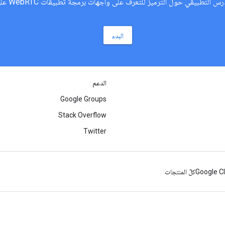
بيقي حول الترميز للتعرّف على واجهات برمجة تطبيقات WebRTC على الويب (JavaScript).
البدء
الدعم
Google Groups
Stack Overflow
Twitter
Google C
كلّ المنتجات