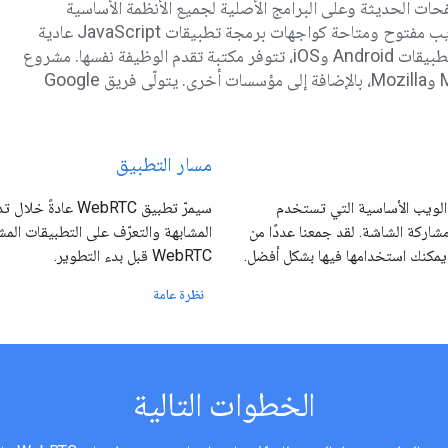
فحات الحديثة وعلى البرامج الأصلية لجميع الأنظمة الأساسية
الرئيسية. ويتم تنفيذ التقنيات المستخدمة في WebRTC كمعيار ويب مفتوح ومتاحة كواجهات برمجة تطبيقات JavaScript عادية
في جميع المتصفحات الرئيسية. بالنسبة إلى العملاء الأصليين، مثل تطبيقات Android وiOS، تتوفر مكتبة تقدم الوظيفة نفسها. مشروع
بدعم من Apple وGoogle وMicrosoft وMozilla، بالإضافة إلى مؤسسات أخرى. يتولّى فريق Google
مسار التطبيق
فة لـ WebRTC، بدءًا من تطبيقات الويب الأساسية التي تستخدم
سيمرّ تطبيق bRTC
ومشاركة الشاشة. لقد جمعنا عددًا من
المشابهة والتعرّف على التطبيقات المش
 يمكنك استخدامها فيها بشكل أفضل.
WebRTC قبل بدء التطوير.
نظرة عامة
الخطوات التالية