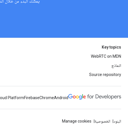
يمكنك البدء من خلال الدرس التط
Key topics
WebRTC on MDN
النماذج
Source repository
loud Platform
Firebase
Chrome
Android
البنود
الخصوصية
Manage cookies