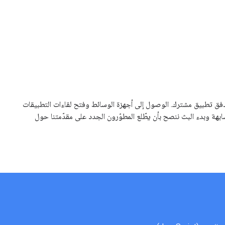
We عادةً خلال تدفق تطبيق مشترك. الوصول إلى أجهزة الوسائط وفتح لقاءات التطبيقات
ابهة وبدء البث ننصح بأن يطّلع المطوّرون الجدد على مقدّمتنا حول