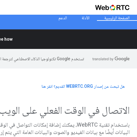
الصفحة الرئيسية
الأدلة
الدعم
e how.
تستخدم Google تكنولوجيا الذكاء الاصطناعي لترجمة المحتوى إلى لغتك المفضّلة، وقد تتضمّن بعض الأخطاء.
هل تبحث عن إصدار WEBRTC.ORG القديم؟ انقر هنا
الاتصال في الوقت الفعلي على الويب
باستخدام تقنية WebRTC، يمكنك إضافة إمكانات ال
البيانات أيضًا مع بيانات الفيديو والصوت والبيانات العامة التي يتم إ