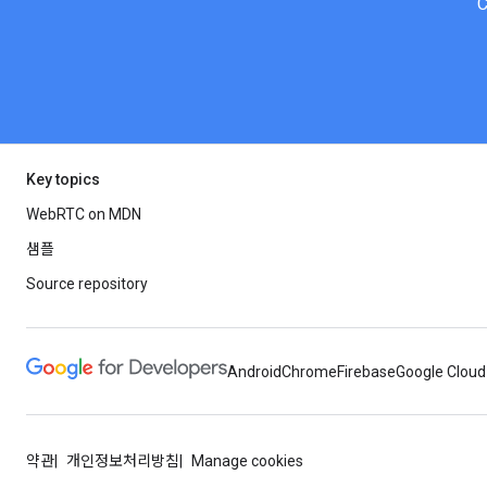
Key topics
WebRTC on MDN
샘플
Source repository
Android
Chrome
Firebase
Google Cloud
약관
개인정보처리방침
Manage cookies