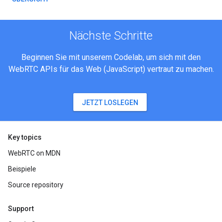
Nächste Schritte
Beginnen Sie mit unserem Codelab, um sich mit den
WebRTC APIs für das Web (JavaScript) vertraut zu machen.
JETZT LOSLEGEN
Key topics
WebRTC on MDN
Beispiele
Source repository
Support