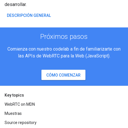
desarrollar.
DESCRIPCIÓN GENERAL
Próximos pasos
Comienza con nuestro codelab a fin de familiarizarte con
las APIs de WebRTC para la Web (JavaScript).
CÓMO COMENZAR
Key topics
WebRTC on MDN
Muestras
Source repository