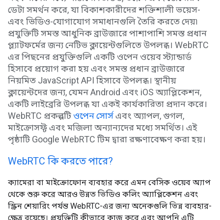
ডেটা সমর্থন করে, যা বিকাশকারীদের শক্তিশালী ভয়েস-
এবং ভিডিও-যোগাযোগ সমাধানগুলি তৈরি করতে দেয়৷
প্রযুক্তিটি সমস্ত আধুনিক ব্রাউজারে পাশাপাশি সমস্ত প্রধান
প্ল্যাটফর্মের জন্য নেটিভ ক্লায়েন্টগুলিতে উপলব্ধ। WebRTC
এর পিছনের প্রযুক্তিগুলি একটি ওপেন ওয়েব স্ট্যান্ডার্ড
হিসাবে প্রয়োগ করা হয় এবং সমস্ত প্রধান ব্রাউজারে
নিয়মিত JavaScript API হিসাবে উপলব্ধ। স্থানীয়
ক্লায়েন্টদের জন্য, যেমন Android এবং iOS অ্যাপ্লিকেশন,
একটি লাইব্রেরি উপলব্ধ যা একই কার্যকারিতা প্রদান করে।
WebRTC প্রকল্পটি
ওপেন সোর্স
এবং অ্যাপল, গুগল,
মাইক্রোসফ্ট এবং মজিলা অন্যান্যদের মধ্যে সমর্থিত। এই
পৃষ্ঠাটি Google WebRTC টিম দ্বারা রক্ষণাবেক্ষণ করা হয়।
WebRTC কি করতে পারে?
ক্যামেরা বা মাইক্রোফোন ব্যবহার করে এমন বেসিক ওয়েব অ্যাপ
থেকে শুরু করে আরও উন্নত ভিডিও কলিং অ্যাপ্লিকেশন এবং
স্ক্রিন শেয়ারিং পর্যন্ত WebRTC-এর জন্য অনেকগুলি ভিন্ন ব্যবহার-
ক্ষেত্র রয়েছে। প্রযুক্তিটি কীভাবে কাজ করে এবং আপনি এটি