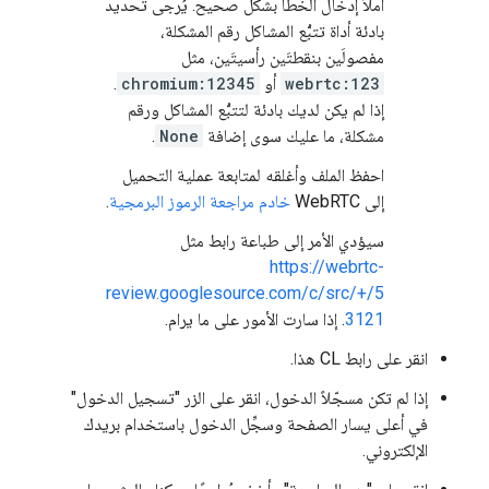
املأ إدخال الخطأ بشكل صحيح. يُرجى تحديد
بادئة أداة تتبُّع المشاكل رقم المشكلة،
مفصولَين بنقطتَين رأسيتَين، مثل
webrtc:123
أو
chromium:12345
.
إذا لم يكن لديك بادئة لتتبُّع المشاكل ورقم
مشكلة، ما عليك سوى إضافة
None
.
احفظ الملف وأغلقه لمتابعة عملية التحميل
إلى WebRTC
خادم مراجعة الرموز البرمجية
.
سيؤدي الأمر إلى طباعة رابط مثل
https://webrtc-
review.googlesource.com/c/src/+/5
3121
. إذا سارت الأمور على ما يرام.
انقر على رابط CL هذا.
إذا لم تكن مسجّلاً الدخول، انقر على الزر "تسجيل الدخول"
في أعلى يسار الصفحة وسجِّل الدخول باستخدام بريدك
الإلكتروني.