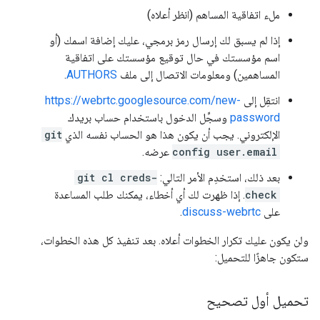
ملء اتفاقية المساهم (انظر أعلاه)
إذا لم يسبق لك إرسال رمز برمجي، عليك إضافة اسمك (أو
اسم مؤسستك في حال توقيع مؤسستك على اتفاقية
المساهمين) ومعلومات الاتصال إلى ملف
AUTHORS
.
انتقِل إلى
https://webrtc.googlesource.com/new-
password
وسجِّل الدخول باستخدام حساب بريدك
الإلكتروني. يجب أن يكون هذا هو الحساب نفسه الذي
git
config user.email
عرضه.
بعد ذلك، استخدِم الأمر التالي:
git cl creds-
check
. إذا ظهرت لك أي أخطاء، يمكنك طلب المساعدة
على
discuss-webrtc
.
ولن يكون عليك تكرار الخطوات أعلاه. بعد تنفيذ كل هذه الخطوات،
ستكون جاهزًا للتحميل:
تحميل أول تصحيح