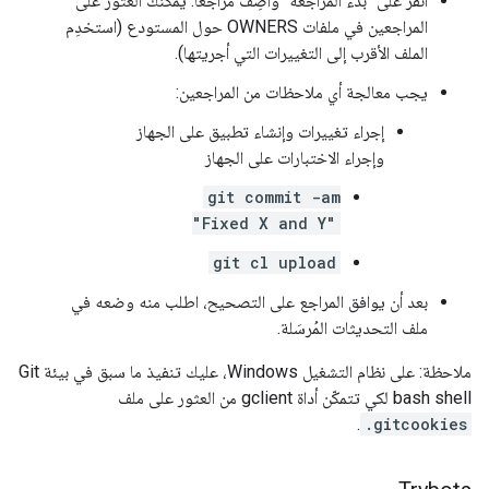
انقر على "بدء المراجعة" وأضِف مُراجعًا. يمكنك العثور على
المراجعين في ملفات OWNERS حول المستودع (استخدِم
الملف الأقرب إلى التغييرات التي أجريتها).
يجب معالجة أي ملاحظات من المراجعين:
إجراء تغييرات وإنشاء تطبيق على الجهاز
وإجراء الاختبارات على الجهاز
git commit -am
"Fixed X and Y"
git cl upload
بعد أن يوافق المراجع على التصحيح، اطلب منه وضعه في
ملف التحديثات المُرسَلة.
ملاحظة: على نظام التشغيل Windows، عليك تنفيذ ما سبق في بيئة Git
bash shell لكي تتمكّن أداة gclient من العثور على ملف
.
.gitcookies