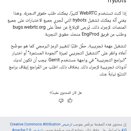
Trybots
إذا كنت تستخدم WebRTC كثيرًا، يمكنك طلب
حقوق التجربة
. وهذا
يعني أنّه يمكنك تشغيل
trybots
التي تُجري جميع الاختبارات على جميع
المنصات. لإجراء ذلك، يُرجى الإبلاغ عن خطأ على bugs.webrtc.org
وطلب من فريق EngProd منحك حقوق التجربة.
لتشغيل مهمة تجريبية، حمِّل طلبًا لتغيير الرمز البرمجي كما هو موضّح
أعلاه وانقر على "التشغيل التجريبي لميزة "الجودة المستمرة" أو اختيار
"البرامج التجريبية" في واجهة مستخدم Gerrit. يجب أن تكون لديك
أذونات تجريبية لإجراء ذلك. بخلاف ذلك، اطلب من المُراجع إيقاف برامج
التتبّع نيابةً عنك.
هل كان المحتوى مفيدًا؟
إنّ محتوى هذه الصفحة مرخّص بموجب
ترخيص Creative Commons Attribution
4.0‏
ما لم يُنصّ على خلاف ذلك، ونماذج الرموز مرخّصة بموجب
ترخيص Apache 2.0‏
.