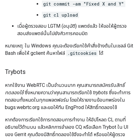
git commit -am "Fixed X and Y"
git cl upload
เมื่อผู้ตรวจสอบ LGTM (อนุมัติ) แพตช์แล้ว ให้ขอให้ผู้ตรวจ
สอบส่งแพตช์นั้นไปยังคิวการคอมมิต
หมายเหตุ: ใน Windows คุณจะต้องเรียกใช้คำสั่งข้างต้นในเชลล์ Git
Bash เพื่อให้ gclient ค้นหาไฟล์
.gitcookies
ได้
Trybots
หากใช้งาน WebRTC เป็นจำนวนมาก คุณสามารถสมัครรับ
สิทธิ์
ทดลองใช้
ซึ่งหมายความว่าคุณสามารถเรียกใช้
trybots
ซึ่งจะทำการ
ทดสอบทั้งหมดในทุกแพลตฟอร์ม โดยให้รายงานข้อบกพร่องใน
bugs.webrtc.org และขอให้ทีม EngProd ให้สิทธิ์ทดลองใช้
หากต้องการเรียกใช้การทดสอบการทำงาน ให้อัปโหลด CL ตามที่
อธิบายไว้ด้านบน แล้วคลิกการจำลอง CQ หรือเลือก Trybot ใน UI
ของ Gerrit คุณต้องมีสิทธิ์ทดลองใช้จึงจะทำได้ หรือขอให้ผู้ตรวจ