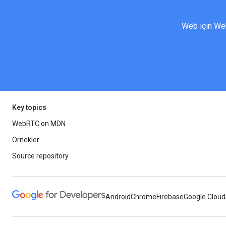
Web için Web
Key topics
WebRTC on MDN
Örnekler
Source repository
Android
Chrome
Firebase
Google Cloud