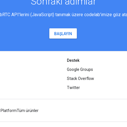
Sonraki adımlar
RTC API'lerini (JavaScript) tanımak üzere codelab'imize göz ata
BAŞLAYIN
Destek
Google Groups
Stack Overflow
Twitter
 Platform
Tüm ürünler