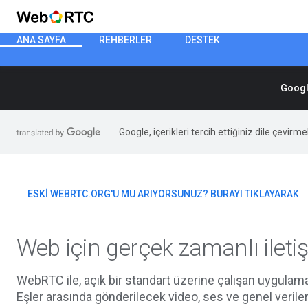
ANA SAYFA
REHBERLER
DESTEK
Googl
Google, içerikleri tercih ettiğiniz dile çevirm
ESKI WEBRTC.ORG'U MU ARIYORSUNUZ? BURAYI TIKLAYARAK
Web için gerçek zamanlı ileti
WebRTC ile, açık bir standart üzerine çalışan uygulaman
Eşler arasında gönderilecek video, ses ve genel veriler