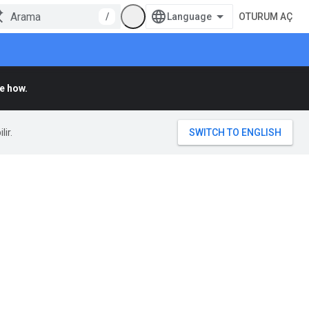
/
OTURUM AÇ
e how.
lir.