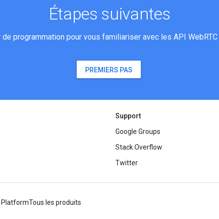
Étapes suivantes
 de programmation pour vous familiariser avec les API WebRTC p
PREMIERS PAS
Support
Google Groups
Stack Overflow
Twitter
 Platform
Tous les produits