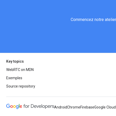
Commencez notre atelier
Key topics
WebRTC on MDN
Exemples
Source repository
Android
Chrome
Firebase
Google Cloud