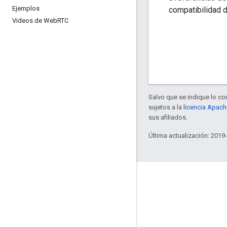
Ejemplos
compatibilidad 
Videos de Web
RTC
Salvo que se indique lo con
sujetos a la
licencia Apach
sus afiliados.
Última actualización: 2019
Key topics
WebRTC on MDN
Muestras
Source repository