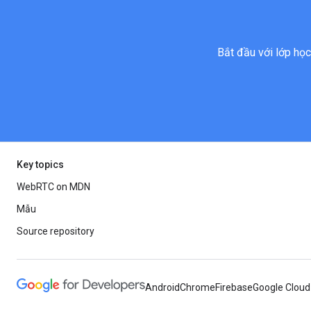
Bắt đầu với lớp họ
Key topics
WebRTC on MDN
Mẫu
Source repository
Android
Chrome
Firebase
Google Cloud