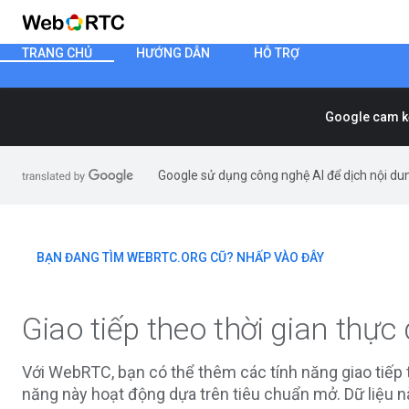
TRANG CHỦ
HƯỚNG DẪN
HỖ TRỢ
Google cam kế
Google sử dụng công nghệ AI để dịch nội dun
BẠN ĐANG TÌM WEBRTC.ORG CŨ? NHẤP VÀO ĐÂY
Giao tiếp theo thời gian thự
Với WebRTC, bạn có thể thêm các tính năng giao tiếp 
năng này hoạt động dựa trên tiêu chuẩn mở. Dữ liệu này