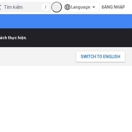
/
ĐĂNG NHẬP
ách thực hiện.