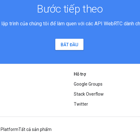
Bước tiếp theo
c lập trình của chúng tôi để làm quen với các API WebRTC dành ch
BẮT ĐẦU
Hỗ trợ
Google Groups
Stack Overflow
Twitter
 Platform
Tất cả sản phẩm