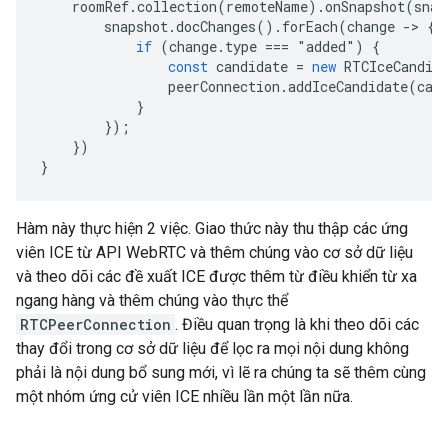
roomRef
.
collection
(
remoteName
).
onSnapshot
(
snap
snapshot
.
docChanges
().
forEach
(
change
-
>
{
if
(
change
.
type
===
"
added
"
)
{
const
candidate
=
new
RTCIceCandid
peerConnection
.
addIceCandidate
(
can
}
});
})
}
Hàm này thực hiện 2 việc. Giao thức này thu thập các ứng
viên ICE từ API WebRTC và thêm chúng vào cơ sở dữ liệu
và theo dõi các đề xuất ICE được thêm từ điều khiển từ xa
ngang hàng và thêm chúng vào thực thể
RTCPeerConnection
. Điều quan trọng là khi theo dõi các
thay đổi trong cơ sở dữ liệu để lọc ra mọi nội dung không
phải là nội dung bổ sung mới, vì lẽ ra chúng ta sẽ thêm cùng
một nhóm ứng cử viên ICE nhiều lần một lần nữa.