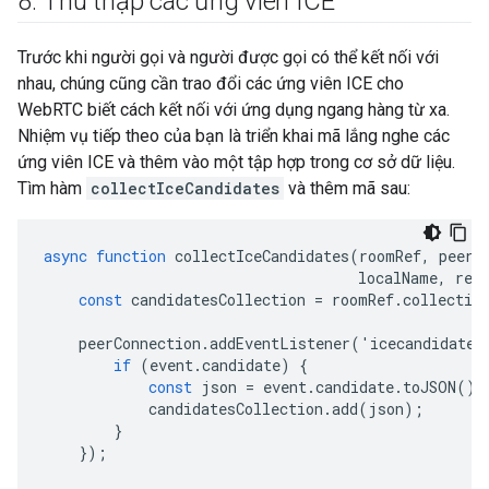
8
.
Thu thập các ứng viên ICE
Trước khi người gọi và người được gọi có thể kết nối với
nhau, chúng cũng cần trao đổi các ứng viên ICE cho
WebRTC biết cách kết nối với ứng dụng ngang hàng từ xa.
Nhiệm vụ tiếp theo của bạn là triển khai mã lắng nghe các
ứng viên ICE và thêm vào một tập hợp trong cơ sở dữ liệu.
Tìm hàm
collectIceCandidates
và thêm mã sau:
async
function
collectIceCandidates
(
roomRef
,
peerC
localName
,
rem
const
candidatesCollection
=
roomRef
.
collectio
peerConnection
.
addEventListener
(
'
icecandidate
'
if
(
event
.
candidate
)
{
const
json
=
event
.
candidate
.
toJSON
();
candidatesCollection
.
add
(
json
);
}
});