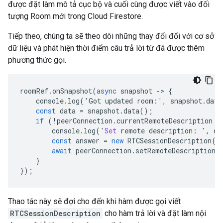
được đặt làm mô tả cục bộ và cuối cùng được viết vào đối
tượng Room mới trong Cloud Firestore.
Tiếp theo, chúng ta sẽ theo dõi những thay đổi đối với cơ sở
dữ liệu và phát hiện thời điểm câu trả lời từ đã được thêm
phương thức gọi.
roomRef
.
onSnapshot
(
async
snapshot
-
>
{
console
.
log
(
'
Got
updated
room
:
'
,
snapshot
.
data
const
data
=
snapshot
.
data
();
if
(
!
peerConnection
.
currentRemoteDescription
 &
console
.
log
(
'
Set
remote
description
:
'
,
da
const
answer
=
new
RTCSessionDescription
(
d
await
peerConnection
.
setRemoteDescription
(
}
});
Thao tác này sẽ đợi cho đến khi hàm được gọi viết
RTCSessionDescription
cho hàm trả lời và đặt làm nội