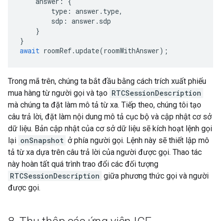
answer
:
{
type
:
answer
.
type
,
sdp
:
answer
.
sdp
}
}
await
roomRef
.
update
(
roomWithAnswer
);
Trong mã trên, chúng ta bắt đầu bằng cách trích xuất phiếu
mua hàng từ người gọi và tạo
RTCSessionDescription
mà chúng ta đặt làm mô tả từ xa. Tiếp theo, chúng tôi tạo
câu trả lời, đặt làm nội dung mô tả cục bộ và cập nhật cơ sở
dữ liệu. Bản cập nhật của cơ sở dữ liệu sẽ kích hoạt lệnh gọi
lại
onSnapshot
ở phía người gọi. Lệnh này sẽ thiết lập mô
tả từ xa dựa trên câu trả lời của người được gọi. Thao tác
này hoàn tất quá trình trao đổi các đối tượng
RTCSessionDescription
giữa phương thức gọi và người
được gọi.