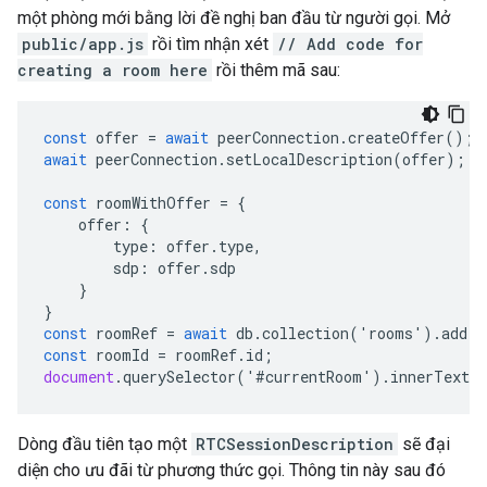
một phòng mới bằng lời đề nghị ban đầu từ người gọi. Mở
public/app.js
rồi tìm nhận xét
// Add code for
creating a room here
rồi thêm mã sau:
const
offer
=
await
peerConnection
.
createOffer
();
await
peerConnection
.
setLocalDescription
(
offer
);
const
roomWithOffer
=
{
offer
:
{
type
:
offer
.
type
,
sdp
:
offer
.
sdp
}
}
const
roomRef
=
await
db
.
collection
(
'
rooms
'
).
add
(
r
const
roomId
=
roomRef
.
id
;
document
.
querySelector
(
'
#
currentRoom
'
).
innerText
=
Dòng đầu tiên tạo một
RTCSessionDescription
sẽ đại
diện cho ưu đãi từ phương thức gọi. Thông tin này sau đó