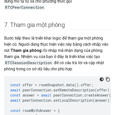
dung mô tả từ xa cho phương thức gọi
RTCPeerConnection
7
.
Tham gia một phòng
Bước tiếp theo là triển khai logic để tham gia một phòng
hiện có. Người dùng thực hiện việc này bằng cách nhấp vào
nút
Tham gia phòng
rồi nhập mã nhận dạng của phòng
tham gia. Nhiệm vụ của bạn ở đây là triển khai việc tạo
RTCSessionDescription
để có câu trả lời và cập nhật
phòng trong cơ sở dữ liệu cho phù hợp.
const
offer
=
roomSnapshot
.
data
().
offer
;
await
peerConnection
.
setRemoteDescription
(
offer
);
const
answer
=
await
peerConnection
.
createAnswer
()
await
peerConnection
.
setLocalDescription
(
answer
);
const
roomWithAnswer
=
{