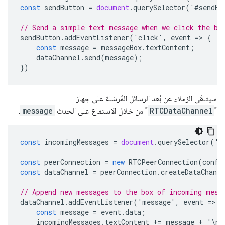
const
sendButton
=
document
.
querySelector
(
'
#
sendBu
// Send a simple text message when we click the bu
sendButton
.
addEventListener
(
'
click
'
,
event
=
>
{
const
message
=
messageBox
.
textContent
;
dataChannel
.
send
(
message
);
})
سيتلقّى الزملاء عن بُعد الرسائل المُرسَلة على جهاز
"
RTCDataChannel
" من خلال الاستماع على الحدث
message
.
const
incomingMessages
=
document
.
querySelector
(
'
#
const
peerConnection
=
new
RTCPeerConnection
(
confi
const
dataChannel
=
peerConnection
.
createDataChanne
// Append new messages to the box of incoming mess
dataChannel
.
addEventListener
(
'
message
'
,
event
=
>
{
const
message
=
event
.
data
;
incomingMessages
.
textContent
+=
message
+
'
\
n
'