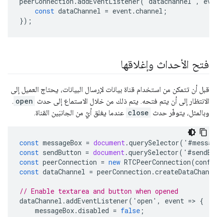
peerConnection
.
addEventListener
(
'
datachannel
'
,
eve
const
dataChannel
=
event
.
channel
;
});
فتح الأحداث وإغلاقها
قبل أن تتمكن من استخدام قناة بيانات لإرسال البيانات، يحتاج العميل إلى
الانتظار إلى أن يتم فتحه. يتم ذلك من خلال الاستماع إلى حدث
open
.
وبالمثل، يتوفّر حدث
close
عندما يغلق أيّ من الجانبَين القناة.
const
messageBox
=
document
.
querySelector
(
'
#
messag
const
sendButton
=
document
.
querySelector
(
'
#
sendBu
const
peerConnection
=
new
RTCPeerConnection
(
confi
const
dataChannel
=
peerConnection
.
createDataChanne
// Enable textarea and button when opened
dataChannel
.
addEventListener
(
'
open
'
,
event
=
>
{
messageBox
.
disabled
=
false
;