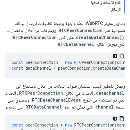
فتح الأحداث وإغلاقها
الرسائل
يتناول معيار WebRTC أيضًا واجهة برمجة تطبيقات لإرسال بيانات
عشوائية عبر
RTCPeerConnection
ويتم ذلك من خلال الاتصال بـ
createDataChannel()
على كائن
RTCPeerConnection
الذي يعرض الكائن
RTCDataChannel
const
peerConnection
=
new
RTCPeerConnection
(
confi
const
dataChannel
=
peerConnection
.
createDataChanne
ويمكن للنظير البعيد استقبال قنوات البيانات من خلال الاستماع إلى
datachannel
. الحدث في الكائن
RTCPeerConnection
. الحدث
الذي تم استلامه من النوع
RTCDataChannelEvent
ويحتوي على
السمة
channel
التي تمثّل تم ربط
RTCDataChannel
بين النظراء.
const
peerConnection
=
new
RTCPeerConnection
(
confi