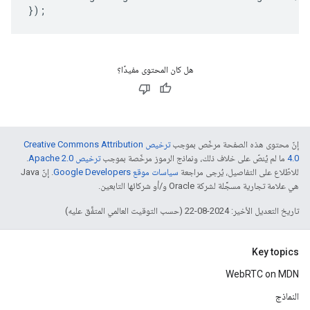
});
هل كان المحتوى مفيدًا؟
إنّ محتوى هذه الصفحة مرخّص بموجب
ترخيص Creative Commons Attribution
4.0‏
ما لم يُنصّ على خلاف ذلك، ونماذج الرموز مرخّصة بموجب
ترخيص Apache 2.0‏
.
للاطّلاع على التفاصيل، يُرجى مراجعة
سياسات موقع Google Developers‏
. إنّ Java
هي علامة تجارية مسجَّلة لشركة Oracle و/أو شركائها التابعين.
تاريخ التعديل الأخير: 2024-08-22 (حسب التوقيت العالمي المتفَّق عليه)
Key topics
WebRTC on MDN
النماذج