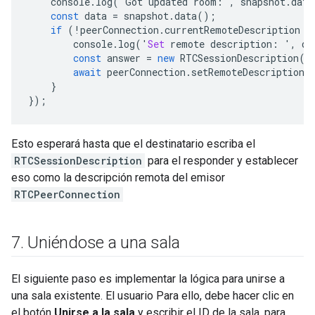
console
.
log
(
'
Got
updated
room
:
'
,
snapshot
.
data
const
data
=
snapshot
.
data
();
if
(
!
peerConnection
.
currentRemoteDescription
 &
console
.
log
(
'
Set
remote
description
:
'
,
da
const
answer
=
new
RTCSessionDescription
(
d
await
peerConnection
.
setRemoteDescription
(
}
});
Esto esperará hasta que el destinatario escriba el
RTCSessionDescription
para el responder y establecer
eso como la descripción remota del emisor
RTCPeerConnection
7
.
Uniéndose a una sala
El siguiente paso es implementar la lógica para unirse a
una sala existente. El usuario Para ello, debe hacer clic en
el botón
Unirse a la sala
y escribir el ID de la sala. para