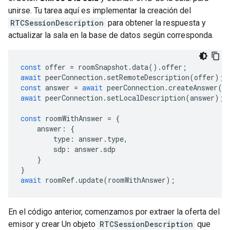
unirse. Tu tarea aquí es implementar la creación del
RTCSessionDescription
para obtener la respuesta y
actualizar la sala en la base de datos según corresponda.
const
offer
=
roomSnapshot
.
data
().
offer
;
await
peerConnection
.
setRemoteDescription
(
offer
);
const
answer
=
await
peerConnection
.
createAnswer
()
await
peerConnection
.
setLocalDescription
(
answer
);
const
roomWithAnswer
=
{
answer
:
{
type
:
answer
.
type
,
sdp
:
answer
.
sdp
}
}
await
roomRef
.
update
(
roomWithAnswer
);
En el código anterior, comenzamos por extraer la oferta del
emisor y crear Un objeto
RTCSessionDescription
que