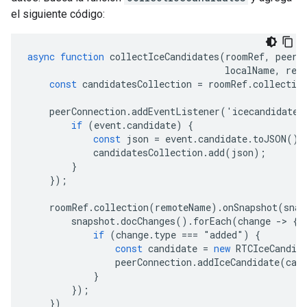
el siguiente código:
async
function
collectIceCandidates
(
roomRef
,
peerC
localName
,
rem
const
candidatesCollection
=
roomRef
.
collectio
peerConnection
.
addEventListener
(
'
icecandidate
'
if
(
event
.
candidate
)
{
const
json
=
event
.
candidate
.
toJSON
();
candidatesCollection
.
add
(
json
);
}
});
roomRef
.
collection
(
remoteName
).
onSnapshot
(
snap
snapshot
.
docChanges
().
forEach
(
change
-
>
{
if
(
change
.
type
===
"
added
"
)
{
const
candidate
=
new
RTCIceCandid
peerConnection
.
addIceCandidate
(
can
}
});
})