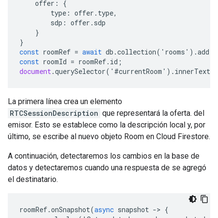
offer
:
{
type
:
offer
.
type
,
sdp
:
offer
.
sdp
}
}
const
roomRef
=
await
db
.
collection
(
'
rooms
'
).
add
(
r
const
roomId
=
roomRef
.
id
;
document
.
querySelector
(
'
#
currentRoom
'
).
innerText
=
La primera línea crea un elemento
RTCSessionDescription
que representará la oferta. del
emisor. Esto se establece como la descripción local y, por
último, se escribe al nuevo objeto Room en Cloud Firestore.
A continuación, detectaremos los cambios en la base de
datos y detectaremos cuando una respuesta de se agregó
el destinatario.
roomRef
.
onSnapshot
(
async
snapshot
-
>
{