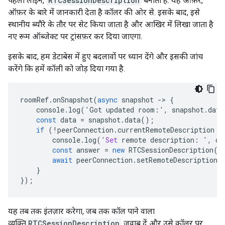
पहली लाइन,
RTCSessionDescription
बनाती है. यह ऑफ़र,
ऑफ़र के बारे में जानकारी देता है कॉलर की ओर से. इसके बाद, इसे
स्थानीय ब्यौरे के तौर पर सेट किया जाता है और आखिर में लिखा जाता है
नए रूम ऑब्जेक्ट पर ट्रांसफ़र कर दिया जाएगा.
इसके बाद, हम डेटाबेस में हुए बदलावों पर ध्यान देंगे और इसकी जांच
करेंगे कि हमें कॉली को जोड़ दिया गया है.
roomRef
.
onSnapshot
(
async
snapshot
-
>
{
console
.
log
(
'
Got
updated
room
:
'
,
snapshot
.
data
const
data
=
snapshot
.
data
();
if
(
!
peerConnection
.
currentRemoteDescription
 &
console
.
log
(
'
Set
remote
description
:
'
,
da
const
answer
=
new
RTCSessionDescription
(
d
await
peerConnection
.
setRemoteDescription
(
}
});
यह तब तक इंतज़ार करेगा, जब तक कॉल पाने वाला
व्यक्ति
RTCSessionDescription
जवाब दें और उसे कॉलर पर