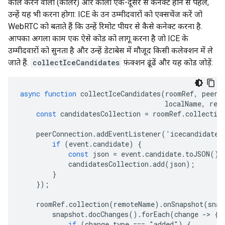
कॉल करने वाला (कॉलर) और कॉली एक-दूसरे से कनेक्ट होने से पहले,
उन्हें यह भी करना होगा: ICE के उन उम्मीदवारों को एक्सचेंज करें जो
WebRTC को बताते हैं कि उन्हें रिमोट पीयर से कैसे कनेक्ट करना है.
आपका अगला काम एक ऐसे कोड को लागू करना है जो ICE के
उम्मीदवारों को सुनता है और उन्हें डेटाबेस में मौजूद किसी कलेक्शन में ले
जाते हैं.
collectIceCandidates
फ़ंक्शन ढूंढें और यह कोड जोड़ें:
async
function
collectIceCandidates
(
roomRef
,
peerC
localName
,
rem
const
candidatesCollection
=
roomRef
.
collectio
peerConnection
.
addEventListener
(
'
icecandidate
'
if
(
event
.
candidate
)
{
const
json
=
event
.
candidate
.
toJSON
();
candidatesCollection
.
add
(
json
);
}
});
roomRef
.
collection
(
remoteName
).
onSnapshot
(
snap
snapshot
.
docChanges
().
forEach
(
change
-
>
{
if
(
change
.
type
===
"
added
"
)
{