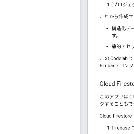
[プロジェ
これから作成する
構造化データ
す。
静的アセット
この Codelab
Firebase
Cloud Fire
このアプリは C
クすることもで
Cloud Fire
Fireb