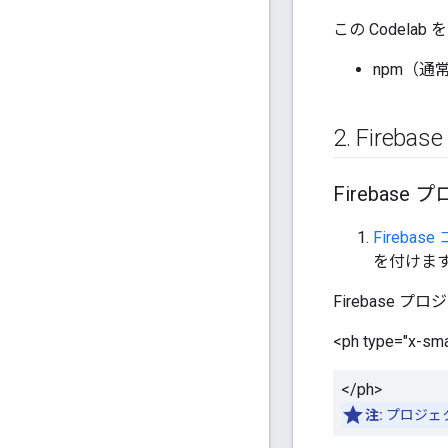
この Codel
npm（通常 
2
.
Fireb
Firebas
Firebas
を付けま
Firebase
<ph type="x-sma
</ph>
注:
プロジェク