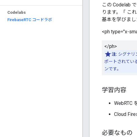
この Codelab
ります。「 これ
Codelabs
基本を学びまし
Firebase
RTC コードラボ
<ph type="x-sma
</ph>
注:
シグナリング
ポートされている
ンです。
学習内容
WebRT
Cloud 
必要なもの