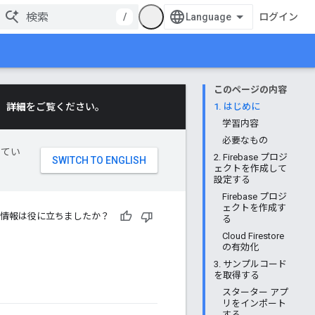
/
ログイン
このページの内容
。
詳細
をご覧ください。
1. はじめに
学習内容
必要なもの
してい
2. Firebase プロジ
ェクトを作成して
設定する
Firebase プロジ
ェクトを作成す
情報は役に立ちましたか？
る
Cloud Firestore
の有効化
3. サンプルコード
を取得する
スターター アプ
リをインポート
する