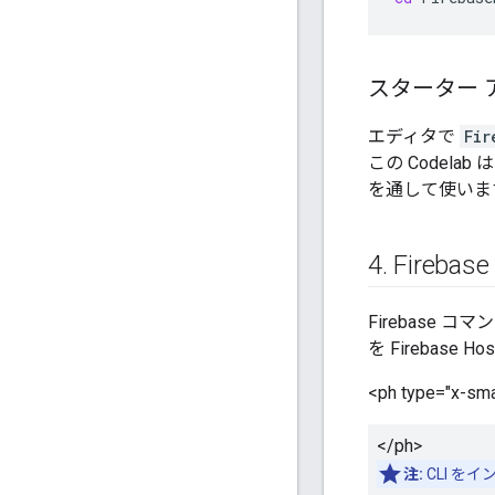
スターター 
エディタで
Fir
この Codela
を通して使いま
4
.
Fire
Firebase
を Firebase 
<ph type="x-sma
</ph>
注:
CLI を