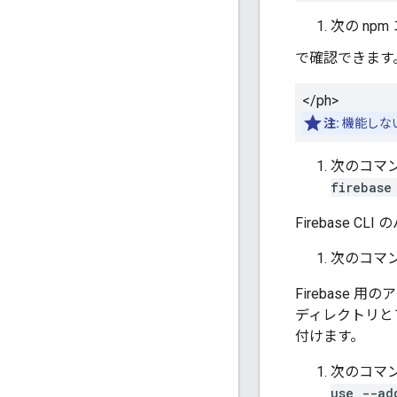
次の np
で確認できます。 <ph 
</ph>
注:
機能しな
次のコマン
firebase
Firebase C
次のコマンド
Firebase
ディレクトリとフ
付けます。
次のコマン
use --ad