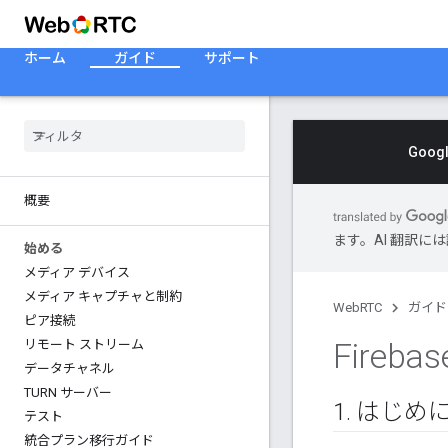
ホーム
ガイド
サポート
Goo
概要
ます。AI 翻訳
始める
メディア デバイス
メディア キャプチャと制約
WebRTC
ガイド
ピア接続
Firebas
リモート ストリーム
データチャネル
TURN サーバー
1
.
はじめ
テスト
統合プラン移行ガイド