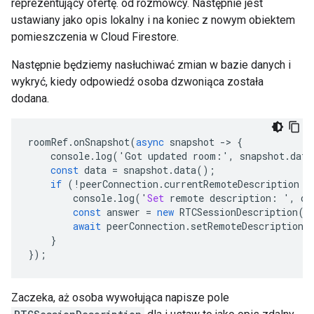
reprezentujący ofertę. od rozmówcy. Następnie jest
ustawiany jako opis lokalny i na koniec z nowym obiektem
pomieszczenia w Cloud Firestore.
Następnie będziemy nasłuchiwać zmian w bazie danych i
wykryć, kiedy odpowiedź osoba dzwoniąca została
dodana.
roomRef
.
onSnapshot
(
async
snapshot
-
>
{
console
.
log
(
'
Got
updated
room
:
'
,
snapshot
.
data
const
data
=
snapshot
.
data
();
if
(
!
peerConnection
.
currentRemoteDescription
 &
console
.
log
(
'
Set
remote
description
:
'
,
da
const
answer
=
new
RTCSessionDescription
(
d
await
peerConnection
.
setRemoteDescription
(
}
});
Zaczeka, aż osoba wywołująca napisze pole