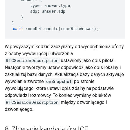
type
:
answer
.
type
,
sdp
:
answer
.
sdp
}
}
await
roomRef
.
update
(
roomWithAnswer
);
W powyższym kodzie zaczynamy od wyodrębnienia oferty
z osoby wywołującej i utworzenia
RTCSessionDescription
ustawiony jako opis pilota.
Następnie tworzymy ustaw odpowiedź jako opis lokalny i
zaktualizuj bazę danych. Aktualizacja bazy danych aktywuje
wywołanie zwrotne
onSnapshot
po stronie
wywołującego, które ustawi opis zdalny na podstawie
odpowiedzi rozmówcy. To koniec wymiany obiektów
RTCSessionDescription
między dzwoniącego i
dzwoniącego.
8
.
Zbieranie kandydatów ICE