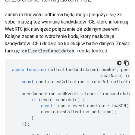
Zanim rozmówca i odbiorca będą mogli połączyć się ze
sobą, muszą też wymianę kandydatów ICE, które informują
WebRTC jak nawiązać połączenie ze zdalnym peerem.
Kolejne zadanie to wdrożenie kodu, który nasłuchuje
kandydatów ICE i dodaje do kolekcji w bazie danych. Znajdź
funkcję
collectIceCandidates
i dodaj ten kod:
async
function
collectIceCandidates
(
roomRef
,
peerC
localName
,
rem
const
candidatesCollection
=
roomRef
.
collectio
peerConnection
.
addEventListener
(
'
icecandidate
'
if
(
event
.
candidate
)
{
const
json
=
event
.
candidate
.
toJSON
();
candidatesCollection
.
add
(
json
);
}
});