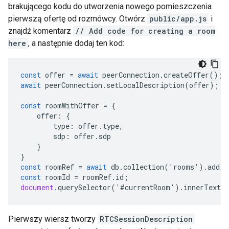
brakującego kodu do utworzenia nowego pomieszczenia
pierwszą ofertę od rozmówcy. Otwórz
public/app.js
i
znajdź komentarz
// Add code for creating a room
here
, a następnie dodaj ten kod:
const
offer
=
await
peerConnection
.
createOffer
();
await
peerConnection
.
setLocalDescription
(
offer
);
const
roomWithOffer
=
{
offer
:
{
type
:
offer
.
type
,
sdp
:
offer
.
sdp
}
}
const
roomRef
=
await
db
.
collection
(
'
rooms
'
).
add
(
r
const
roomId
=
roomRef
.
id
;
document
.
querySelector
(
'
#
currentRoom
'
).
innerText
=
Pierwszy wiersz tworzy
RTCSessionDescription