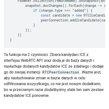
roomRef
.
collection
(
remoteName
).
onSnapshot
(
snap
snapshot
.
docChanges
().
forEach
(
change
-
>
{
if
(
change
.
type
===
"
added
"
)
{
const
candidate
=
new
RTCIceCandid
peerConnection
.
addIceCandidate
(
can
}
});
})
}
Ta funkcja ma 2 czynności. Zbiera kandydaci ICE z
interfejsu WebRTC API oraz doda je do bazy danych i
nasłuchuje dodanych kandydatów ICE ze zdalnego i dodaje
go do swojej instancji
RTCPeerConnection
. Ważne jest,
aby nasłuchiwanie zmian w bazie danych w celu
odfiltrowania wszystkiego, co nie jest nowym dodatkiem,
bo w przeciwnym razie dodalibyśmy stale ten sam zestaw
kandydatów ICE ponownie.