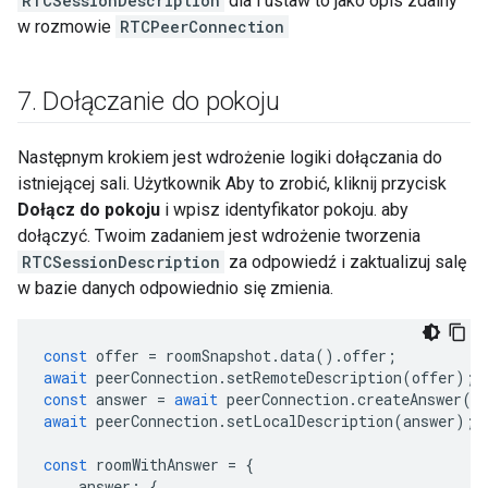
RTCSessionDescription
dla i ustaw to jako opis zdalny
w rozmowie
RTCPeerConnection
7
.
Dołączanie do pokoju
Następnym krokiem jest wdrożenie logiki dołączania do
istniejącej sali. Użytkownik Aby to zrobić, kliknij przycisk
Dołącz do pokoju
i wpisz identyfikator pokoju. aby
dołączyć. Twoim zadaniem jest wdrożenie tworzenia
RTCSessionDescription
za odpowiedź i zaktualizuj salę
w bazie danych odpowiednio się zmienia.
const
offer
=
roomSnapshot
.
data
().
offer
;
await
peerConnection
.
setRemoteDescription
(
offer
);
const
answer
=
await
peerConnection
.
createAnswer
()
await
peerConnection
.
setLocalDescription
(
answer
);
const
roomWithAnswer
=
{
answer
:
{