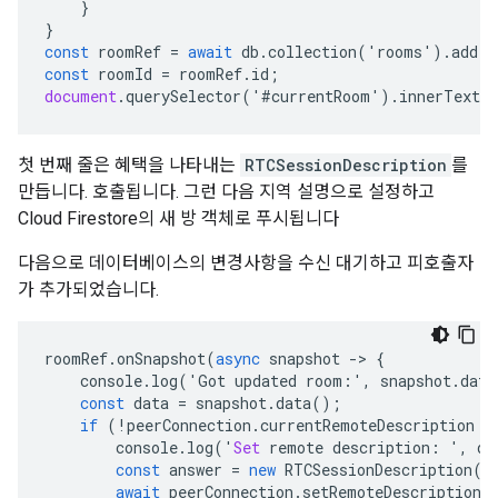
}
}
const
roomRef
=
await
db
.
collection
(
'
rooms
'
).
add
(
r
const
roomId
=
roomRef
.
id
;
document
.
querySelector
(
'
#
currentRoom
'
).
innerText
=
첫 번째 줄은 혜택을 나타내는
RTCSessionDescription
를
만듭니다. 호출됩니다. 그런 다음 지역 설명으로 설정하고
Cloud Firestore의 새 방 객체로 푸시됩니다
다음으로 데이터베이스의 변경사항을 수신 대기하고 피호출자
가 추가되었습니다.
roomRef
.
onSnapshot
(
async
snapshot
-
>
{
console
.
log
(
'
Got
updated
room
:
'
,
snapshot
.
data
const
data
=
snapshot
.
data
();
if
(
!
peerConnection
.
currentRemoteDescription
 &
console
.
log
(
'
Set
remote
description
:
'
,
da
const
answer
=
new
RTCSessionDescription
(
d
await
peerConnection
.
setRemoteDescription
(