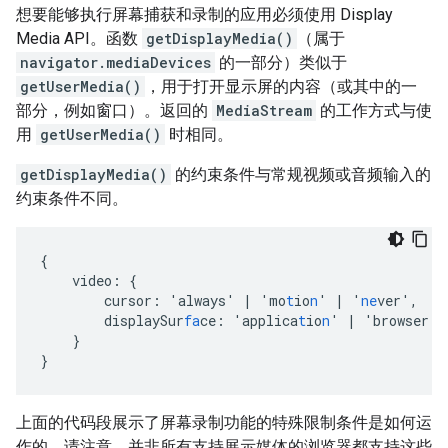
想要能够执行屏幕捕获和录制的应用必须使用 Display
Media API。函数
getDisplayMedia()
（属于
navigator.mediaDevices
的一部分）类似于
getUserMedia()
，用于打开显示屏的内容（或其中的一
部分，例如窗口）。返回的
MediaStream
的工作方式与使
用
getUserMedia()
时相同。
getDisplayMedia()
的约束条件与常规视频或音频输入的
约束条件不同。
{
video
:
{
cursor
:
'always'
|
'mo
t
io
n
'
|
'
ne
ver'
,
displaySur
fa
ce
:
'applica
t
io
n
'
|
'browser'
}
}
上面的代码段展示了屏幕录制功能的特殊限制条件是如何运
作的。请注意，并非所有支持展示媒体的浏览器都支持这些