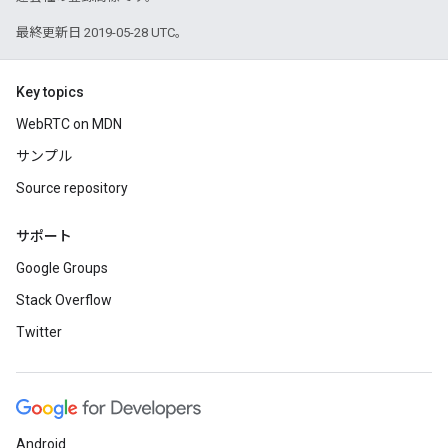
最終更新日 2019-05-28 UTC。
Key topics
WebRTC on MDN
サンプル
Source repository
サポート
Google Groups
Stack Overflow
Twitter
Android