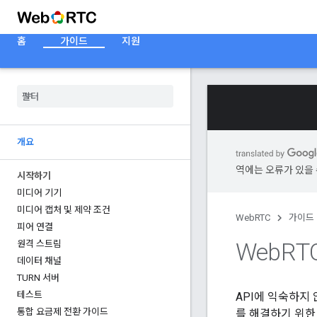
홈
가이드
지원
개요
역에는 오류가 있을 
시작하기
미디어 기기
미디어 캡처 및 제약 조건
WebRTC
가이드
피어 연결
Web
RT
원격 스트림
데이터 채널
TURN 서버
테스트
API에 익숙하지
통합 요금제 전환 가이드
를 해결하기 위한