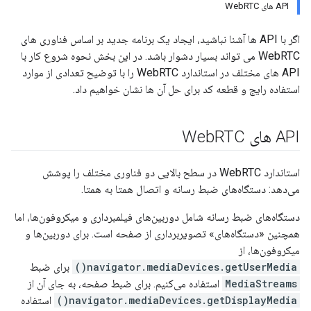
API های WebRTC
اگر با API ها آشنا نباشید، ایجاد یک برنامه جدید بر اساس فناوری های
WebRTC می تواند بسیار دشوار باشد. در این بخش نحوه شروع کار با
API های مختلف در استاندارد WebRTC را با توضیح تعدادی از موارد
استفاده رایج و قطعه کد برای حل آن ها نشان خواهیم داد.
API های Web
RTC
استاندارد WebRTC در سطح بالایی دو فناوری مختلف را پوشش
می‌دهد: دستگاه‌های ضبط رسانه و اتصال همتا به همتا.
دستگاه‌های ضبط رسانه شامل دوربین‌های فیلمبرداری و میکروفون‌ها، اما
همچنین «دستگاه‌های» تصویربرداری از صفحه است. برای دوربین‌ها و
میکروفون‌ها، از
navigator.mediaDevices.getUserMedia()
برای ضبط
MediaStreams
استفاده می‌کنیم. برای ضبط صفحه، به جای آن از
navigator.mediaDevices.getDisplayMedia()
استفاده