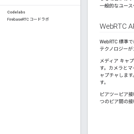
一般的なユース
Codelabs
Firebase
RTC コードラボ
Web
RTC A
WebRTC 標
テクノロジーが
メディア キャ
す。カメラとマ
ャプチャします
す。
ピアツーピア接
つのピア間の接