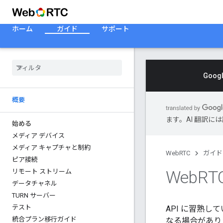
ホーム
ガイド
サポート
Goo
概要
ます。AI 翻訳
始める
メディア デバイス
メディア キャプチャと制約
WebRTC
ガイド
ピア接続
Web
R
リモート ストリーム
データチャネル
TURN サーバー
テスト
API に習熟
統合プラン移行ガイド
なる場合がありま