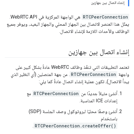
إنشاء اتصال بين جهازين
RTCPeerConnection
هي الواجهة المركزية في WebRTC API.
يمثّل هذا العنصر الاتصال بين الجهاز المحلي والجهاز البعيد، ويوفر جميع
الوظائف والأحداث اللازمة لإنشاء الاتصال.
إنشاء اتصال بين جهازين
تعتمد التطبيقات التي تنفّذ وظائف WebRTC عادةً بشكل كبير على
واجهة
RTCPeerConnection
. من جهة المتصلين (أي النظير الذي
يبدأ الاتصال)، تكون عملية إنشاء اتصال عادةً كما يلي:
أنشئ مثيلاً جديدًا من
RTCPeerConnection
مع
إعدادات ICE المناسبة.
أنشئ وصفًا محليًا لبروتوكول وصف الجلسة (SDP)
باستخدام
.
RTCPeerConnection.createOffer()