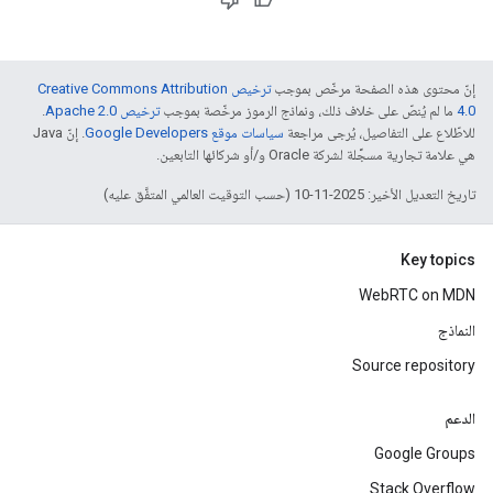
إنّ محتوى هذه الصفحة مرخّص بموجب
ترخيص Creative Commons Attribution
4.0‏
ما لم يُنصّ على خلاف ذلك، ونماذج الرموز مرخّصة بموجب
ترخيص Apache 2.0‏
.
للاطّلاع على التفاصيل، يُرجى مراجعة
سياسات موقع Google Developers‏
. إنّ Java
هي علامة تجارية مسجَّلة لشركة Oracle و/أو شركائها التابعين.
تاريخ التعديل الأخير: 2025-11-10 (حسب التوقيت العالمي المتفَّق عليه)
Key topics
WebRTC on MDN
النماذج
Source repository
الدعم
Google Groups
Stack Overflow