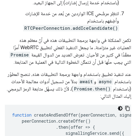
(باستخدام خدمة إرسال إشارات) إلى الجهاز البعيد.
انتظِر مرشّحي ICE الواردين عن بُعد من خدمة الإشارات
وأضِفهم باستخدام
RTCPeerConnection.addIceCandidate()
تكمن المشكلة في واجهة برمجة التطبيقات هذه في أنّ معظم هذه
العمليات غير متزامنة، ما يجعل التنفيذ الفعلي لتطبيق WebRTC أمرًا
معقّدًا في كثير من الأحيان. تعرض العديد من الدوال القيمة
Promise
التي يجب حلّها قبل أن تتمكّن الخطوة التالية في العملية من المتابعة.
عند تنفيذ تطبيق باستخدام واجهة برمجة التطبيقات هذه، ننصح المطوّر
باستخدام
async
و
await
بدلاً من تسجيل أدوات معالجة الأحداث
(باستخدام
Promise.then()
)، لأنّ ذلك يسهّل متابعة الرمز البرمجي.
إليك المثال التالي:
function
createAndSendOffer
(
peerConnection
,
signal
peerConnection
.
createOffer
()
.
then
(
offer
=
>
{
signallingService
.
send
({