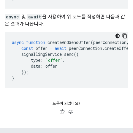
async
및
await
을 사용하여 위 코드를 작성하면 다음과 같
은 결과가 나옵니다.
async
function
createAndSendOffer
(
peerConnection
,
const
offer
=
await
peerConnection
.
createOffer
signallingService
.
send
({
type
:
'offer'
,
data
:
offer
});
}
도움이 되었나요?