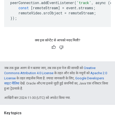
peerConnection
.
addEventListener
(
'track'
,
 async 
(
ev
const
[
remoteStream
]
=
 event
.
streams
;
    remoteVideo
.
srcObject 
=
 remoteStream
;
});
क्या इस कॉन्टेंट से आपको मदद मिली?
जब तक कुछ अलग से न बताया जाए, तब तक इस पेज की सामग्री को
Creative
Commons Attribution 4.0 License
के तहत और कोड के नमूनों को
Apache 2.0
License
के तहत लाइसेंस मिला है. ज़्यादा जानकारी के लिए,
Google Developers
साइट नीतियां
देखें. Oracle और/या इससे जुड़ी हुई कंपनियों का, Java एक रजिस्टर किया
हुआ ट्रेडमार्क है.
आखिरी बार 2024-11-30 (UTC) को अपडेट किया गया.
Key topics