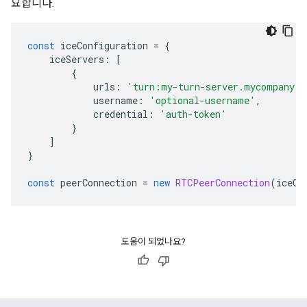
요합니다.
const
 iceConfiguration 
=
{
    iceServers
:
[
{
            urls
:
'turn:my-turn-server.mycompany.c
            username
:
'optional-username'
,
            credential
:
'auth-token'
}
]
}
const
 peerConnection 
=
new
RTCPeerConnection
(
iceCo
도움이 되었나요?