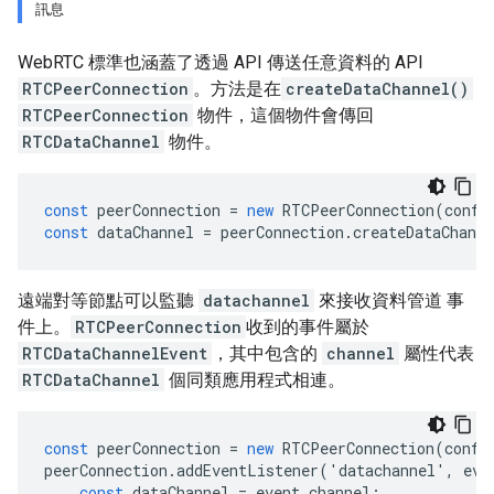
訊息
WebRTC 標準也涵蓋了透過 API 傳送任意資料的 API
RTCPeerConnection
。方法是在
createDataChannel()
RTCPeerConnection
物件，這個物件會傳回
RTCDataChannel
物件。
const
peerConnection
=
new
RTCPeerConnection
(
confi
const
dataChannel
=
peerConnection
.
createDataChanne
遠端對等節點可以監聽
datachannel
來接收資料管道 事
件上。
RTCPeerConnection
收到的事件屬於
RTCDataChannelEvent
，其中包含的
channel
屬性代表
RTCDataChannel
個同類應用程式相連。
const
peerConnection
=
new
RTCPeerConnection
(
confi
peerConnection
.
addEventListener
(
'
datachannel
'
,
eve
const
dataChannel
=
event
.
channel
;