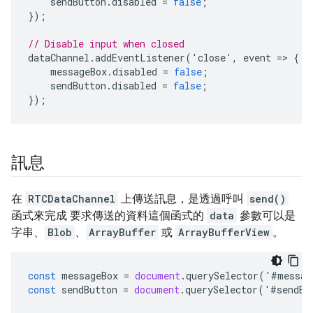
sendButton
.
disabled
=
false
;
});
// Disable input when closed
dataChannel
.
addEventListener
(
'
close
'
,
event
=
>
{
messageBox
.
disabled
=
false
;
sendButton
.
disabled
=
false
;
});
訊息
在
RTCDataChannel
上傳送訊息，是透過呼叫
send()
函式來完成 要求傳送的資料這個函式的
data
參數可以是
字串、
Blob
、
ArrayBuffer
或
ArrayBufferView
。
const
messageBox
=
document
.
querySelector
(
'
#
messag
const
sendButton
=
document
.
querySelector
(
'
#
sendBu