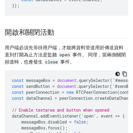
});
開啟和關閉活動
用戶端必須先等待用戶端，才能將資料管道用於傳送資料
直到打開為止方法是監聽
open
事件。 同理，當兩側關閉
頻道時，也會發生
close
事件。
const
messageBox
=
document
.
querySelector
(
'
#
messag
const
sendButton
=
document
.
querySelector
(
'
#
sendBu
const
peerConnection
=
new
RTCPeerConnection
(
confi
const
dataChannel
=
peerConnection
.
createDataChanne
// Enable textarea and button when opened
dataChannel
.
addEventListener
(
'
open
'
,
event
=
>
{
messageBox
.
disabled
=
false
;
messageBox
.
focus
();