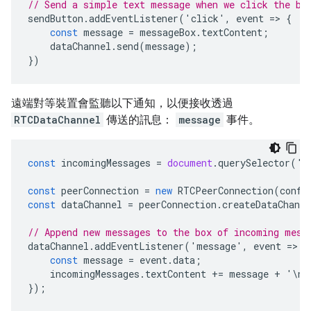
// Send a simple text message when we click the bu
sendButton
.
addEventListener
(
'
click
'
,
event
=
>
{
const
message
=
messageBox
.
textContent
;
dataChannel
.
send
(
message
);
})
遠端對等裝置會監聽以下通知，以便接收透過
RTCDataChannel
傳送的訊息：
message
事件。
const
incomingMessages
=
document
.
querySelector
(
'
#
const
peerConnection
=
new
RTCPeerConnection
(
confi
const
dataChannel
=
peerConnection
.
createDataChanne
// Append new messages to the box of incoming mess
dataChannel
.
addEventListener
(
'
message
'
,
event
=
>
{
const
message
=
event
.
data
;
incomingMessages
.
textContent
+=
message
+
'
\
n
'
});