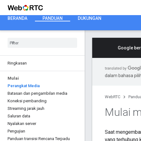
BERANDA
PANDUAN
DUKUNGAN
Google ber
Ringkasan
dalam bahasa pil
Mulai
Perangkat Media
Batasan dan pengambilan media
WebRTC
Pandu
Koneksi pembanding
Mulai 
Streaming jarak jauh
Saluran data
Nyalakan server
Pengujian
Saat mengemban
Panduan transisi Rencana Terpadu
yang terhubung 