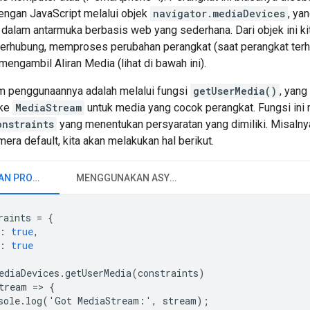
engan JavaScript melalui objek
navigator.mediaDevices
, ya
dalam antarmuka berbasis web yang sederhana. Dari objek ini k
terhubung, memproses perubahan perangkat (saat perangkat terhu
ngambil Aliran Media (lihat di bawah ini).
m penggunaannya adalah melalui fungsi
getUserMedia()
, yan
 ke
MediaStream
untuk media yang cocok perangkat. Fungsi ini
onstraints
yang menentukan persyaratan yang dimiliki. Misaln
era default, kita akan melakukan hal berikut.
MENGGUNAKAN PROMISE
MENGGUNAKAN ASYNC/AWAIT
raints
=
{
:
true
,
:
true
ediaDevices
.
getUserMedia
(
constraints
)
tream
=
>
{
sole
.
log
(
'
Got
MediaStream
:
'
,
stream
);