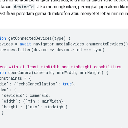
atasan
deviceId
. Jika memungkinkan, perangkat juga akan diko
ktifkan peredam gema di mikrofon atau menyetel lebar minimum 
ion
getConnectedDevices
(
type
)
{
evices
=
await
navigator
.
mediaDevices
.
enumerateDevices
(
devices
.
filter
(
device
=
>
device
.
kind
===
type
)
era with at least minWidth and minHeight capabilities
ion
openCamera
(
cameraId
,
minWidth
,
minHeight
)
{
onstraints
=
{
dio
'
:
{
'
echoCancellation
'
:
true
},
deo
'
:
{
'
deviceId
'
:
cameraId
,
'
width
'
:
{
'
min
'
:
minWidth
},
'
height
'
:
{
'
min
'
:
minHeight
}
}