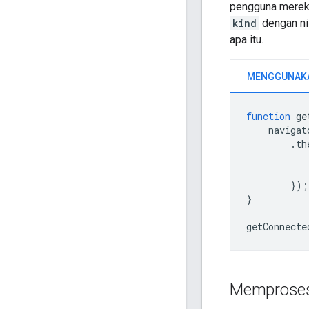
pengguna mereka
kind
dengan ni
apa itu.
function
ge
navigat
.
th
});
}
getConnecte
Memproses