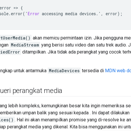
error
=
>
{
sole
.
error
(
'
Error
accessing
media
devices
.',
error
);
etUserMedia()
akan memicu permintaan izin. Jika pengguna men
engan
MediaStream
yang berisi satu video dan satu trek audio. Ji
iedError
ditampilkan. Jika tidak ada perangkat yang cocok ter
engkap untuk antarmuka
MediaDevices
tersedia di
MDN web d
eri perangkat media
yang lebih kompleks, kemungkinan besar kita ingin memeriksa 
emberikan umpan balik yang sesuai kepada . Ini dapat dilakuka
ices()
. Hal ini akan menampilkan promise yang di-resolve ke a
iap perangkat media yang dikenal. Kita bisa menggunakan ini u