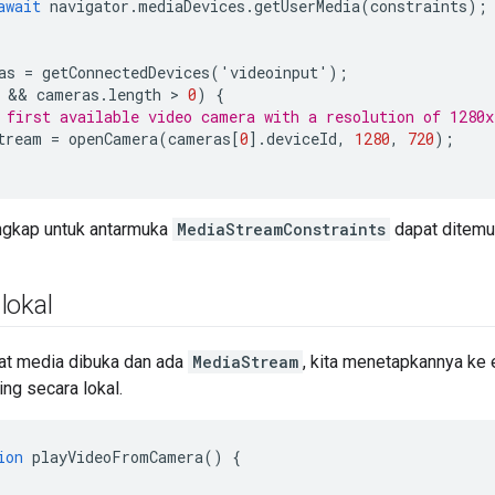
await
navigator
.
mediaDevices
.
getUserMedia
(
constraints
);
as
=
getConnectedDevices
(
'
videoinput
'
);
 && 
cameras
.
length
 > 
0
)
{
 first available video camera with a resolution of 1280x
tream
=
openCamera
(
cameras
[
0
].
deviceId
,
1280
,
720
);
ngkap untuk antarmuka
MediaStreamConstraints
dapat ditemu
lokal
at media dibuka dan ada
MediaStream
, kita menetapkannya ke 
ng secara lokal.
ion
playVideoFromCamera
()
{