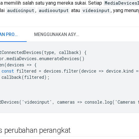
 memilih salah satu yang mereka sukai. Setiap
MediaDevices
lai
audioinput
,
audiooutput
atau
videoinput
, yang menun
MENGGUNAKAN PROMISE
MENGGUNAKAN ASYNC/AWAIT
tConnectedDevices
(
type
,
callback
)
{
or
.
mediaDevices
.
enumerateDevices
()
en
(
devices
=
>
{
const
filtered
=
devices
.
filter
(
device
=
>
device
.
kind
=
callback
(
filtered
);
dDevices
(
'
videoinput
'
,
cameras
=
>
console
.
log
(
'
Cameras
 perubahan perangkat