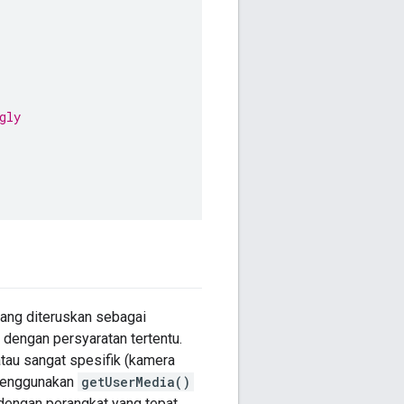
gly
yang diteruskan sebagai
engan persyaratan tertentu.
atau sangat spesifik (kamera
 menggunakan
getUserMedia()
dengan perangkat yang tepat