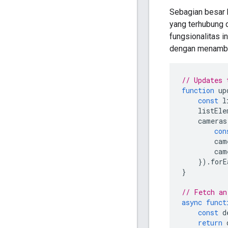
Sebagian besar 
yang terhubung 
fungsionalitas i
dengan menamb
// Updates 
function
up
const
l
listEle
cameras
con
cam
cam
}).
forE
}
// Fetch an
async
funct
const
d
return