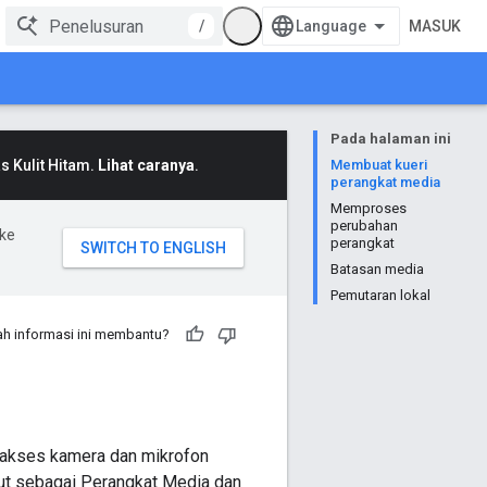
/
MASUK
Pada halaman ini
 Kulit Hitam.
Lihat caranya
.
Membuat kueri
perangkat media
Memproses
perubahan
ke
perangkat
Batasan media
Pemutaran lokal
h informasi ini membantu?
akses kamera dan mikrofon
but sebagai Perangkat Media dan