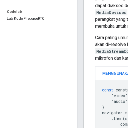
dapat diakses d
Codelab
MediaDevices
Lab Kode Firebase
RTC
perangkat yang 
membuka untuk me
Cara paling umu
akan di-resolve
MediaStreamC
mikrofon dan kam
const
const
'
video
'
'
audio
'
}
navigator
.
m
.
then
(
s
con