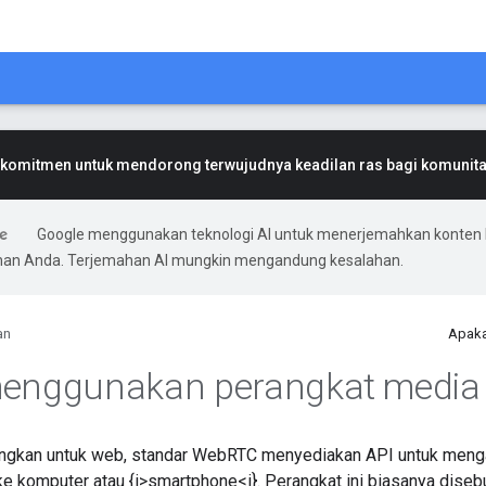
komitmen untuk mendorong terwujudnya keadilan ras bagi komunitas
Google menggunakan teknologi AI untuk menerjemahkan konten 
ihan Anda. Terjemahan AI mungkin mengandung kesalahan.
an
Apaka
menggunakan perangkat media
gkan untuk web, standar WebRTC menyediakan API untuk meng
ke komputer atau {i>smartphone<i}. Perangkat ini biasanya dise