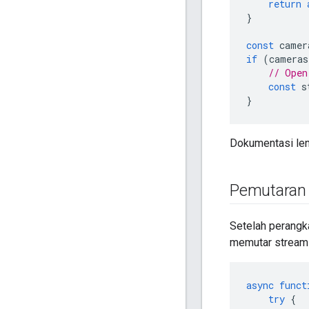
return
}
const
camer
if
(
cameras
// Open
const
s
}
Dokumentasi le
Pemutaran 
Setelah perangk
memutar streami
async
funct
try
{