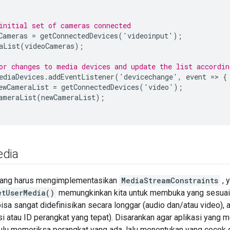
initial set of cameras connected
Cameras
=
getConnectedDevices
(
'
videoinput
'
);
aList
(
videoCameras
);
or changes to media devices and update the list accordin
ediaDevices
.
addEventListener
(
'
devicechange
'
,
event
=
>
{
ewCameraList
=
getConnectedDevices
(
'
video
'
);
ameraList
(
newCameraList
);
edia
 yang harus mengimplementasikan
MediaStreamConstraints
, 
etUserMedia()
memungkinkan kita untuk membuka yang sesuai d
bisa sangat didefinisikan secara longgar (audio dan/atau video), 
i atau ID perangkat yang tepat). Disarankan agar aplikasi yang
hulu memeriksa perangkat yang ada, lalu menentukan yang cocok 