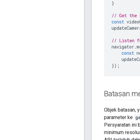
}
// Get the 
const
video
updateCamer
// Listen f
navigator
.
m
const
n
updateC
});
Batasan m
Objek batasan,
parameter ke
g
Persyaratan ini 
minimum resolus
API terlebih da