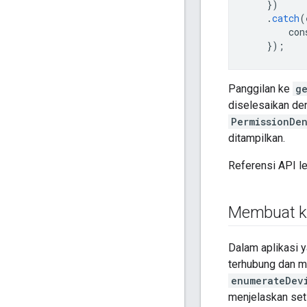
})
.
catch
(
con
});
Panggilan ke
g
diselesaikan d
PermissionDen
ditampilkan.
Referensi API l
Membuat ku
Dalam aplikasi 
terhubung dan m
enumerateDev
menjelaskan set