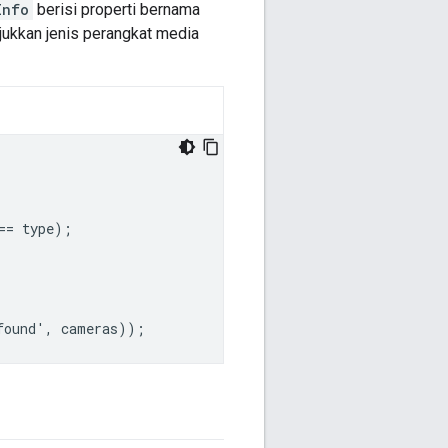
Info
berisi properti bernama
jukkan jenis perangkat media
==
type
);
found
'
,
cameras
));