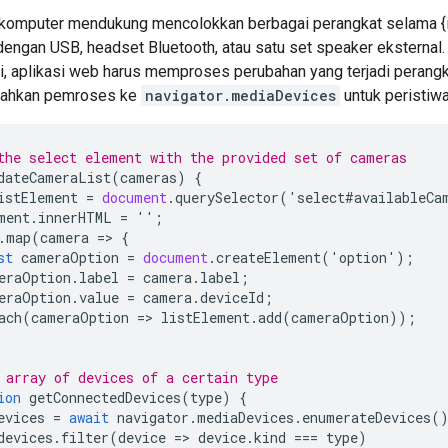
komputer mendukung mencolokkan berbagai perangkat selama {i>
dengan USB, headset Bluetooth, atau satu set speaker eksterna
ni, aplikasi web harus memproses perubahan yang terjadi perangk
ahkan pemroses ke
navigator.mediaDevices
untuk peristiw
the select element with the provided set of cameras
dateCameraList
(
cameras
)
{
istElement
=
document
.
querySelector
(
'
select
#
availableCa
ment
.
innerHTML
=
''
;
.
map
(
camera
=
>
{
st
cameraOption
=
document
.
createElement
(
'
option
'
);
eraOption
.
label
=
camera
.
label
;
eraOption
.
value
=
camera
.
deviceId
;
ach
(
cameraOption
=
>
listElement
.
add
(
cameraOption
));
 array of devices of a certain type
ion
getConnectedDevices
(
type
)
{
evices
=
await
navigator
.
mediaDevices
.
enumerateDevices
(
devices
.
filter
(
device
=
>
device
.
kind
===
type
)