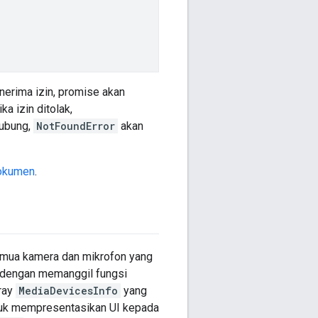
erima izin, promise akan
ka izin ditolak,
hubung,
NotFoundError
akan
okumen
.
semua kamera dan mikrofon yang
n dengan memanggil fungsi
rray
MediaDevicesInfo
yang
ntuk mempresentasikan UI kepada