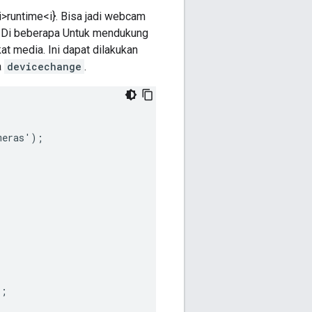
runtime<i}. Bisa jadi webcam
l. Di beberapa Untuk mendukung
at media. Ini dapat dilakukan
a
devicechange
.
meras
'
);
);