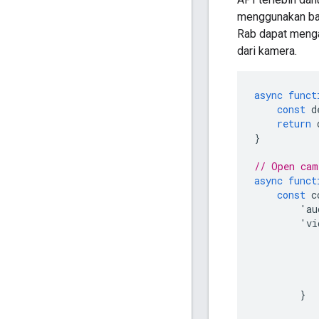
menggunakan b
Rab dapat menga
dari kamera.
async
funct
const
d
return
}
// Open cam
async
funct
const
c
'
au
'
vi
}