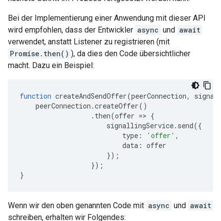
Bei der Implementierung einer Anwendung mit dieser API
wird empfohlen, dass der Entwickler
async
und
await
verwendet, anstatt Listener zu registrieren (mit
Promise.then()
), da dies den Code übersichtlicher
macht. Dazu ein Beispiel:
function
createAndSendOffer
(
peerConnection
,
signal
peerConnection
.
createOffer
()
.
then
(
offer
=
>
{
signallingService
.
send
({
type
:
'offer'
,
data
:
offer
});
});
}
Wenn wir den oben genannten Code mit
async
und
await
schreiben, erhalten wir Folgendes: