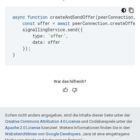
async
function
createAndSendOffer
(
peerConnection
,
const
offer
=
await
peerConnection
.
createOffer
signallingService
.
send
({
type
:
'offer'
,
data
:
offer
});
}
War das hilfreich?
Sofern nicht anders angegeben, sind die Inhalte dieser Seite unter der
Creative Commons Attribution 4.0 License
und Codebeispiele unter der
Apache 2.0 License
lizenziert. Weitere Informationen finden Sie in den
Websiterichtlinien von Google Developers
. Java ist eine eingetragene