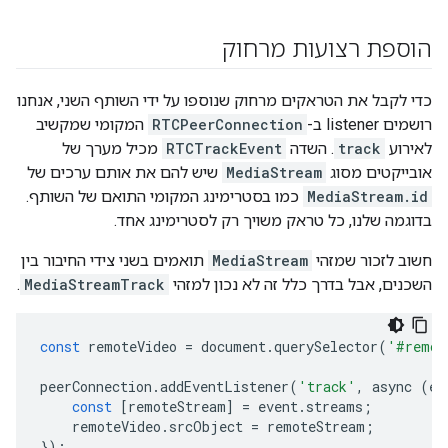
הוספת רצועות מרחוק
כדי לקבל את הטראקים מרחוק שנוספו על ידי השותף השני, אנחנו
רושמים listener ב-
RTCPeerConnection
המקומי שמקשיב
לאירוע
track
. השדה
RTCTrackEvent
מכיל מערך של
אובייקטים מסוג
MediaStream
שיש להם את אותם ערכים של
MediaStream.id
כמו בסטרימינג המקומי התואם של השותף.
בדוגמה שלנו, כל טראק משויך רק לסטרימינג אחד.
חשוב לזכור שמזהי
MediaStream
תואמים בשני צידי החיבור בין
השכנים, אבל בדרך כלל זה לא נכון למזהי
MediaStreamTrack
.
const
 remoteVideo 
=
 document
.
querySelector
(
'#remot
peerConnection
.
addEventListener
(
'track'
,
 async 
(
ev
const
[
remoteStream
]
=
 event
.
streams
;
    remoteVideo
.
srcObject 
=
 remoteStream
;
});