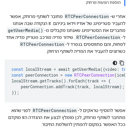
הוספת רצועות מרחוק
אחרי ש-
RTCPeerConnection
מחובר לשותף מרוחק, אפשר
להעביר סטרימינג של אודיו וידאו ביניהם. זו הנקודה שבה אנחנו
מחברים את הסטרימינג שאנחנו מקבלים מ-
getUserMedia()
ל-
RTCPeerConnection
. שידור מדיה מורכב מטריק מדיה אחד
לפחות, והם מתווספים בנפרד ל-
RTCPeerConnection
כשרוצים להעביר את המדיה לשותף הרחוק.
const
 localStream 
=
 await getUserMedia
({
video
:
tru
const
 peerConnection 
=
new
RTCPeerConnection
(
iceCo
localStream
.
getTracks
().
forEach
(
track 
=>
{
    peerConnection
.
addTrack
(
track
,
 localStream
);
});
אפשר להוסיף טראקים ל-
RTCPeerConnection
לפני שהוא
מתחבר לשותף מרוחק, לכן מומלץ לבצע את ההגדרה הזו מוקדם
ככל האפשר במקום להמתין להשלמת החיבור.