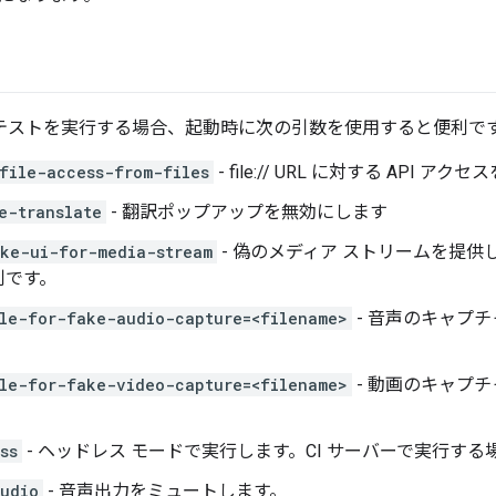
で自動テストを実行する場合、起動時に次の引数を使用すると便利で
file-access-from-files
- file:// URL に対する API ア
e-translate
- 翻訳ポップアップを無効にします
ke-ui-for-media-stream
- 偽のメディア ストリームを提供
利です。
le-for-fake-audio-capture=<filename>
- 音声のキャプ
le-for-fake-video-capture=<filename>
- 動画のキャプ
ss
- ヘッドレス モードで実行します。CI サーバーで実行す
udio
- 音声出力をミュートします。