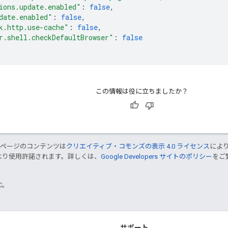
ions.update.enabled"
:
false
,
date.enabled"
:
false
,
k.http.use-cache"
:
false
,
r.shell.checkDefaultBrowser"
:
false
この情報は役に立ちましたか？
のページのコンテンツは
クリエイティブ・コモンズの表示 4.0 ライセンス
によ
より使用許諾されます。詳しくは、
Google Developers サイトのポリシー
をご覧
TC。
サポート