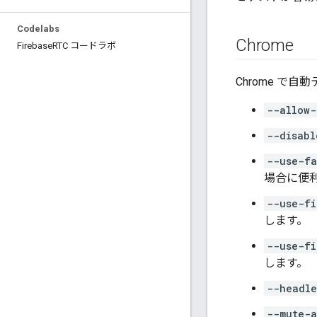
Codelabs
Chrome
Firebase
RTC コードラボ
Chrome 
--allow-
--disabl
--use-fa
場合に便
--use-fi
します。
--use-fi
します。
--headle
--mute-a