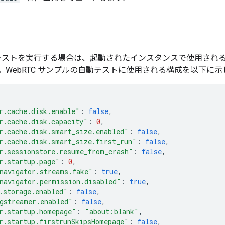
 で自動テストを実行する場合は、起動されたインスタンスで使用さ
。WebRTC サンプルの自動テストに使用される構成を以下に示
r.cache.disk.enable"
:
false
,
r.cache.disk.capacity"
:
0
,
r.cache.disk.smart_size.enabled"
:
false
,
r.cache.disk.smart_size.first_run"
:
false
,
r.sessionstore.resume_from_crash"
:
false
,
r.startup.page"
:
0
,
navigator.streams.fake"
:
true
,
navigator.permission.disabled"
:
true
,
.storage.enabled"
:
false
,
gstreamer.enabled"
:
false
,
r.startup.homepage"
:
"about:blank"
,
r.startup.firstrunSkipsHomepage"
:
false
,