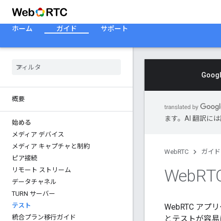
ホーム
ガイド
サポート
Goo
概要
ます。AI 翻訳
始める
メディア デバイス
メディア キャプチャと制約
WebRTC
ガイド
ピア接続
Web
R
リモート ストリーム
データチャネル
TURN サーバー
テスト
WebRTC 
統合プラン移行ガイド
とテストが容易