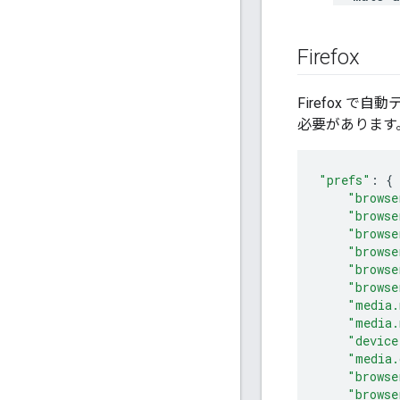
Firefox
Firefox
必要があります
"prefs"
:
{
"browse
"browse
"browse
"browse
"browse
"browse
"media.
"media.
"device
"media.
"browse
"browse