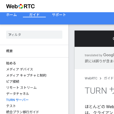
ホーム
ガイド
サポート
概要
訳には誤りが含ま
始める
メディア デバイス
メディア キャプチャと制約
WebRTC
ガイド
ピア接続
TURN
リモート ストリーム
データチャネル
TURN サーバー
テスト
ほとんどの W
統合プラン移行ガイド
は、クライアン