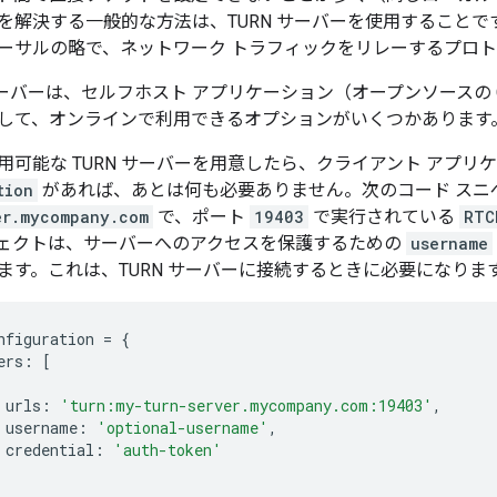
を解決する一般的な方法は、TURN サーバーを使用することです
ーサルの略で、ネットワーク トラフィックをリレーするプロト
サーバーは、セルフホスト アプリケーション（オープンソースの 
して、オンラインで利用できるオプションがいくつかあります
用可能な TURN サーバーを用意したら、クライアント アプ
tion
があれば、あとは何も必要ありません。次のコード スニペ
er.mycompany.com
で、ポート
19403
で実行されている
RTC
ェクトは、サーバーへのアクセスを保護するための
username
ます。これは、TURN サーバーに接続するときに必要になりま
nfiguration 
=
{
ers
:
[
 urls
:
'turn:my-turn-server.mycompany.com:19403'
,
 username
:
'optional-username'
,
 credential
:
'auth-token'