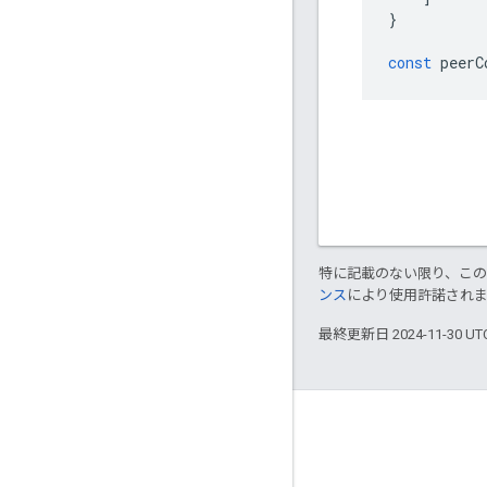
}
const
 peerC
特に記載のない限り、こ
ンス
により使用許諾され
最終更新日 2024-11-30 U
Key topics
WebRTC on MDN