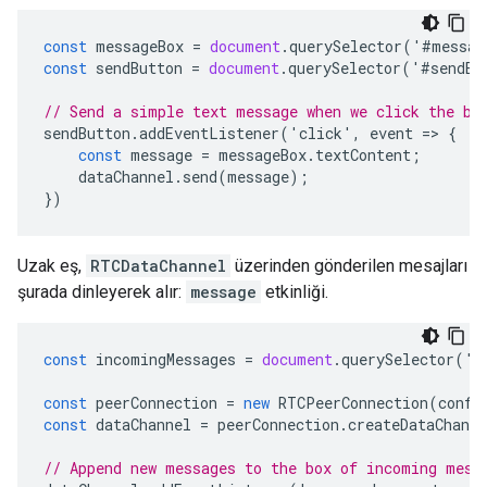
const
messageBox
=
document
.
querySelector
(
'
#
messag
const
sendButton
=
document
.
querySelector
(
'
#
sendBu
// Send a simple text message when we click the bu
sendButton
.
addEventListener
(
'
click
'
,
event
=
>
{
const
message
=
messageBox
.
textContent
;
dataChannel
.
send
(
message
);
})
Uzak eş,
RTCDataChannel
üzerinden gönderilen mesajları
şurada dinleyerek alır:
message
etkinliği.
const
incomingMessages
=
document
.
querySelector
(
'
#
const
peerConnection
=
new
RTCPeerConnection
(
confi
const
dataChannel
=
peerConnection
.
createDataChanne
// Append new messages to the box of incoming mess