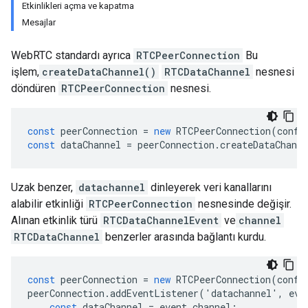
Etkinlikleri açma ve kapatma
Mesajlar
WebRTC standardı ayrıca
RTCPeerConnection
Bu
işlem,
createDataChannel()
RTCDataChannel
nesnesi
döndüren
RTCPeerConnection
nesnesi.
const
peerConnection
=
new
RTCPeerConnection
(
confi
const
dataChannel
=
peerConnection
.
createDataChanne
Uzak benzer,
datachannel
dinleyerek veri kanallarını
alabilir etkinliği
RTCPeerConnection
nesnesinde değişir.
Alınan etkinlik türü
RTCDataChannelEvent
ve
channel
RTCDataChannel
benzerler arasında bağlantı kurdu.
const
peerConnection
=
new
RTCPeerConnection
(
confi
peerConnection
.
addEventListener
(
'
datachannel
'
,
eve
const
dataChannel
=
event
.
channel
;