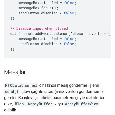
messageBox
.
disabled
=
false
;
messageBox
.
focus
();
sendButton
.
disabled
=
false
;
});
// Disable input when closed
dataChannel
.
addEventListener
(
'
close
'
,
event
=
>
{
messageBox
.
disabled
=
false
;
sendButton
.
disabled
=
false
;
});
Mesajlar
RTCDataChannel
cihazında mesaj gönderme işlemi
send()
işlevi çağrılır istediğimiz verileri göndermemiz
gerekir. Bu işlev için
data
parametresi şöyle olabilir: bir
dize,
Blob
,
ArrayBuffer
veya
ArrayBufferView
olabilir.