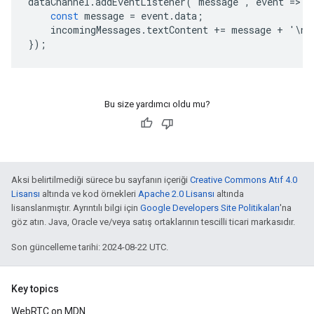
dataChannel
.
addEventListener
(
'
message
'
,
event
=
>
{
const
message
=
event
.
data
;
incomingMessages
.
textContent
+=
message
+
'
\
n
'
});
Bu size yardımcı oldu mu?
Aksi belirtilmediği sürece bu sayfanın içeriği
Creative Commons Atıf 4.0
Lisansı
altında ve kod örnekleri
Apache 2.0 Lisansı
altında
lisanslanmıştır. Ayrıntılı bilgi için
Google Developers Site Politikaları
'na
göz atın. Java, Oracle ve/veya satış ortaklarının tescilli ticari markasıdır.
Son güncelleme tarihi: 2024-08-22 UTC.
Key topics
WebRTC on MDN