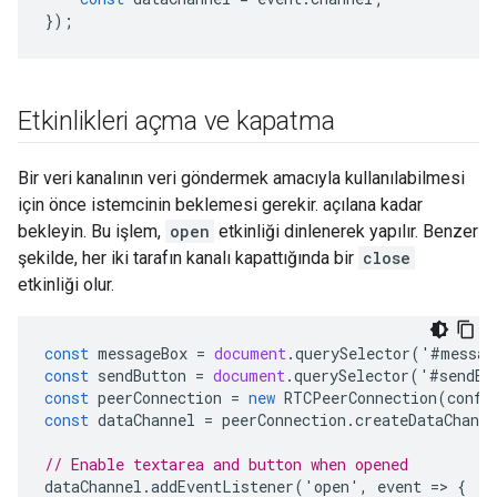
});
Etkinlikleri açma ve kapatma
Bir veri kanalının veri göndermek amacıyla kullanılabilmesi
için önce istemcinin beklemesi gerekir. açılana kadar
bekleyin. Bu işlem,
open
etkinliği dinlenerek yapılır. Benzer
şekilde, her iki tarafın kanalı kapattığında bir
close
etkinliği olur.
const
messageBox
=
document
.
querySelector
(
'
#
messag
const
sendButton
=
document
.
querySelector
(
'
#
sendBu
const
peerConnection
=
new
RTCPeerConnection
(
confi
const
dataChannel
=
peerConnection
.
createDataChanne
// Enable textarea and button when opened
dataChannel
.
addEventListener
(
'
open
'
,
event
=
>
{