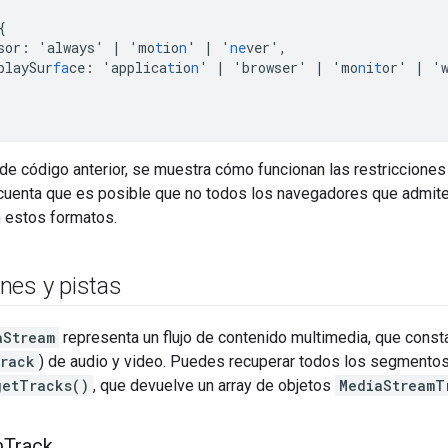
{
sor
:
'always'
|
'mo
t
io
n
'
|
'
ne
ver'
,
playSur
fa
ce
:
'applica
t
io
n
'
|
'browser'
|
'mo
n
i
t
or'
|
'
de código anterior, se muestra cómo funcionan las restricciones
n cuenta que es posible que no todos los navegadores que admit
 estos formatos.
nes y pistas
aStream
representa un flujo de contenido multimedia, que const
rack
) de audio y video. Puedes recuperar todos los segmento
getTracks()
, que devuelve un array de objetos
MediaStreamT
m
Track