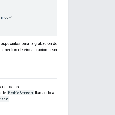
wi
n
dow'
 especiales para la grabación de
en medios de visualización sean
a de pistas
s de
MediaStream
llamando a
rack
.