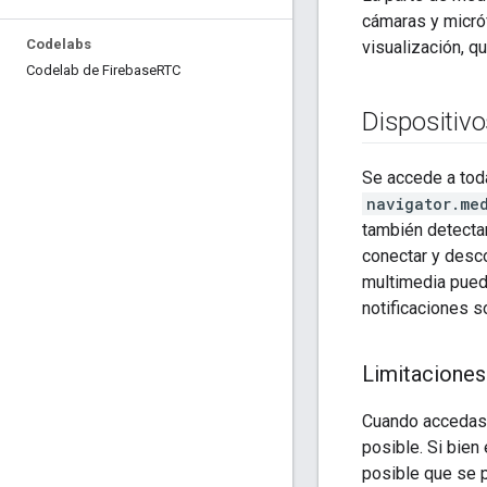
cámaras y micró
Codelabs
visualización, q
Codelab de Firebase
RTC
Dispositiv
Se accede a tod
navigator.me
también detecta
conectar y desco
multimedia pued
notificaciones s
Limitaciones
Cuando accedas a
posible. Si bien
posible que se p