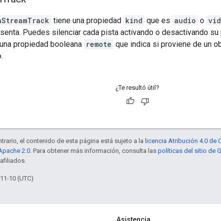
aStreamTrack
tiene una propiedad
kind
que es
audio
o
vi
senta. Puedes silenciar cada pista activando o desactivando s
 una propiedad booleana
remote
que indica si proviene de un o
.
¿Te resultó útil?
trario, el contenido de esta página está sujeto a la
licencia Atribución 4.0 d
 Apache 2.0
. Para obtener más información, consulta las
políticas del sitio de
afiliados.
-11-10 (UTC)
Asistencia