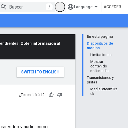
/
ACCEDER
En esta página
cendientes.
Obtén información al
Dispositivos de
medios
Limitaciones
Mostrar
contenido
multimedia
Transmisiones y
pistas
MediaStreamTra
ck
¿Te resultó útil?
rar video y audio, como