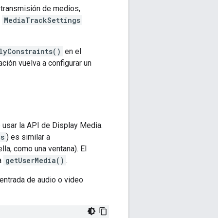
 transmisión de medios,
o
MediaTrackSettings
lyConstraints()
en el
ción vuelva a configurar un
 usar la API de Display Media.
es
) es similar a
ella, como una ventana). El
a
getUserMedia()
.
 entrada de audio o video