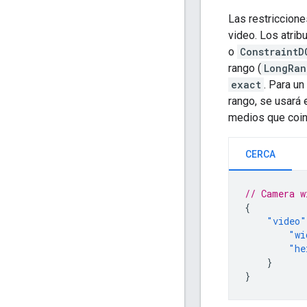
Las restriccione
video. Los atrib
o
ConstraintD
rango (
LongRan
exact
. Para un
rango, se usará 
medios que coin
CERCA
// Camera w
{
"video"
"wi
"he
}
}