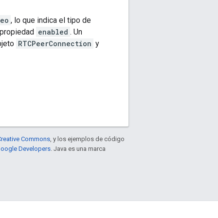
deo
, lo que indica el tipo de
u propiedad
enabled
. Un
bjeto
RTCPeerConnection
y
e Creative Commons
, y los ejemplos de código
 Google Developers
. Java es una marca