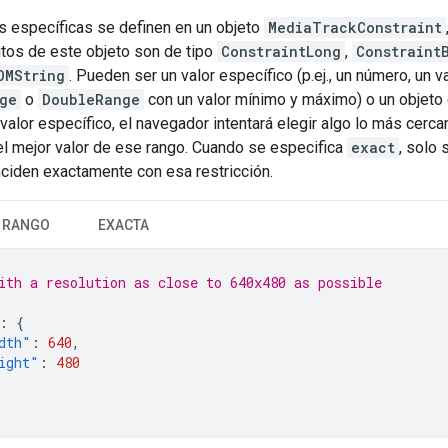
s específicas se definen en un objeto
MediaTrackConstraint
utos de este objeto son de tipo
ConstraintLong
,
Constraint
OMString
. Pueden ser un valor específico (p.ej., un número, un 
ge
o
DoubleRange
con un valor mínimo y máximo) o un objeto 
 valor específico, el navegador intentará elegir algo lo más cerc
el mejor valor de ese rango. Cuando se especifica
exact
, solo 
ciden exactamente con esa restricción.
RANGO
EXACTA
ith a resolution as close to 640x480 as possible
:
{
dth"
:
640
,
ight"
:
480