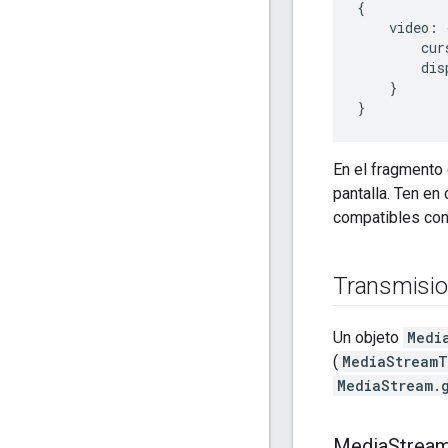
{
video
:
cur
dis
}
}
En el fragmento 
pantalla. Ten e
compatibles con
Transmisio
Un objeto
Medi
(
MediaStreamT
MediaStream.
Media
Strea