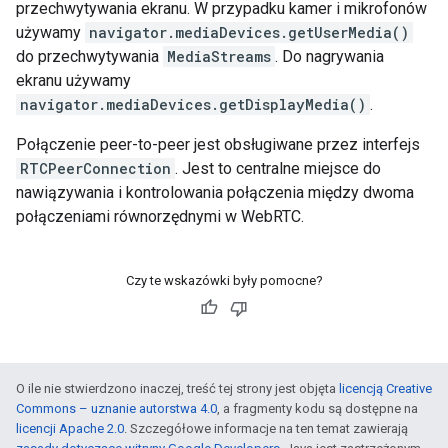
przechwytywania ekranu. W przypadku kamer i mikrofonów
używamy
navigator.mediaDevices.getUserMedia()
do przechwytywania
MediaStreams
. Do nagrywania
ekranu używamy
navigator.mediaDevices.getDisplayMedia()
.
Połączenie peer-to-peer jest obsługiwane przez interfejs
RTCPeerConnection
. Jest to centralne miejsce do
nawiązywania i kontrolowania połączenia między dwoma
połączeniami równorzędnymi w WebRTC.
Czy te wskazówki były pomocne?
O ile nie stwierdzono inaczej, treść tej strony jest objęta
licencją Creative
Commons – uznanie autorstwa 4.0
, a fragmenty kodu są dostępne na
licencji Apache 2.0
. Szczegółowe informacje na ten temat zawierają