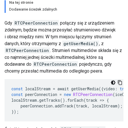
Na tej stronie
Dodawanie ścieżek zdalnych
Gdy
RTCPeerConnection
połączy się z urządzeniem
zdalnym, będzie można przesyłać strumieniowo dźwięk
i obraz między nimi. W tym miejscu łączymy strumień
danych, który otrzymujemy z
getUserMedia()
, z
RTCPeerConnection
. Strumień multimediów składa się z
co najmniej jednej ścieżki multimedialnej, które są
dodawane do
RTCPeerConnection
pojedynczo, gdy
chcemy przesłać multimedia do odległego peera.
const
 localStream 
=
 await getUserMedia
({
video
:
tru
const
 peerConnection 
=
new
RTCPeerConnection
(
iceCo
localStream
.
getTracks
().
forEach
(
track 
=>
{
    peerConnection
.
addTrack
(
track
,
 localStream
);
});