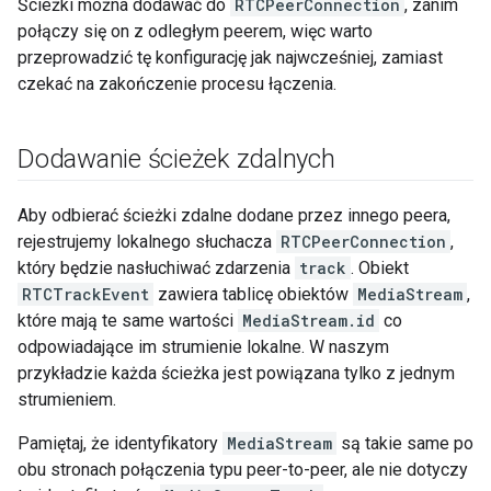
Ścieżki można dodawać do
RTCPeerConnection
, zanim
połączy się on z odległym peerem, więc warto
przeprowadzić tę konfigurację jak najwcześniej, zamiast
czekać na zakończenie procesu łączenia.
Dodawanie ścieżek zdalnych
Aby odbierać ścieżki zdalne dodane przez innego peera,
rejestrujemy lokalnego słuchacza
RTCPeerConnection
,
który będzie nasłuchiwać zdarzenia
track
. Obiekt
RTCTrackEvent
zawiera tablicę obiektów
MediaStream
,
które mają te same wartości
MediaStream.id
co
odpowiadające im strumienie lokalne. W naszym
przykładzie każda ścieżka jest powiązana tylko z jednym
strumieniem.
Pamiętaj, że identyfikatory
MediaStream
są takie same po
obu stronach połączenia typu peer-to-peer, ale nie dotyczy