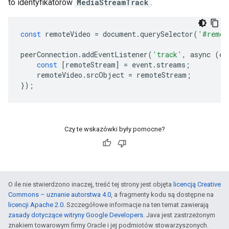
to identyfikatorów
MediaStreamTrack
.
const
 remoteVideo 
=
 document
.
querySelector
(
'#remot
peerConnection
.
addEventListener
(
'track'
,
 async 
(
ev
const
[
remoteStream
]
=
 event
.
streams
;
    remoteVideo
.
srcObject 
=
 remoteStream
;
});
Czy te wskazówki były pomocne?
O ile nie stwierdzono inaczej, treść tej strony jest objęta
licencją Creative
Commons – uznanie autorstwa 4.0
, a fragmenty kodu są dostępne na
licencji Apache 2.0
. Szczegółowe informacje na ten temat zawierają
zasady dotyczące witryny Google Developers
. Java jest zastrzeżonym
znakiem towarowym firmy Oracle i jej podmiotów stowarzyszonych.