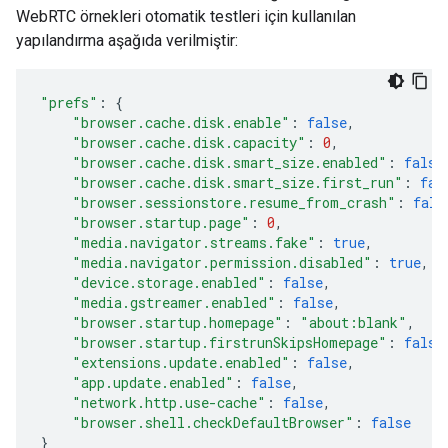
WebRTC örnekleri otomatik testleri için kullanılan
yapılandırma aşağıda verilmiştir:
"prefs"
:
{
"browser.cache.disk.enable"
:
false
,
"browser.cache.disk.capacity"
:
0
,
"browser.cache.disk.smart_size.enabled"
:
false
"browser.cache.disk.smart_size.first_run"
:
fal
"browser.sessionstore.resume_from_crash"
:
fals
"browser.startup.page"
:
0
,
"media.navigator.streams.fake"
:
true
,
"media.navigator.permission.disabled"
:
true
,
"device.storage.enabled"
:
false
,
"media.gstreamer.enabled"
:
false
,
"browser.startup.homepage"
:
"about:blank"
,
"browser.startup.firstrunSkipsHomepage"
:
false
"extensions.update.enabled"
:
false
,
"app.update.enabled"
:
false
,
"network.http.use-cache"
:
false
,
"browser.shell.checkDefaultBrowser"
:
false
}