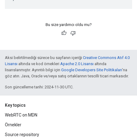
Bu size yardımcı oldu mu?
Aksi belirtilmediği sürece bu sayfanın içeriği
Creative Commons Atıf 4.0
Lisansı
altında ve kod örnekleri
Apache 2.0 Lisansı
altında
lisanslanmıştır. Ayrıntılı bilgi için
Google Developers Site Politikaları
'na
göz atın. Java, Oracle ve/veya satış ortaklarının tescilli ticari markasıdır.
Son güncelleme tarihi: 2024-11-30 UTC.
Key topics
WebRTC on MDN
Örnekler
Source repository