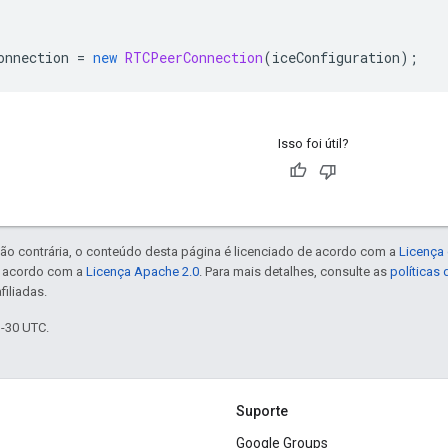
onnection 
=
new
RTCPeerConnection
(
iceConfiguration
);
Isso foi útil?
ão contrária, o conteúdo desta página é licenciado de acordo com a
Licença 
e acordo com a
Licença Apache 2.0
. Para mais detalhes, consulte as
políticas
filiadas.
1-30 UTC.
Suporte
Google Groups