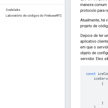
maneira comum d
Codelabs
protocolo para r
Laboratório de códigos do Firebase
RTC
Atualmente, há 
projeto de códi
Depois de ter u
aplicativo clien
em que o servi
objeto de confi
servidor. Eles 
const
 iceCo
    iceServ
{
           
           
           
}
]