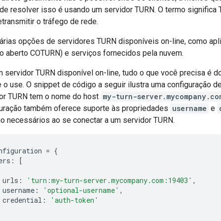
e resolver isso é usando um servidor TURN. O termo significa T
etransmitir o tráfego de rede.
várias opções de servidores TURN disponíveis on-line, como ap
go aberto COTURN) e serviços fornecidos pela nuvem.
m servidor TURN disponível on-line, tudo o que você precisa é d
te o use. O snippet de código a seguir ilustra uma configuração 
dor TURN tem o nome do host
my-turn-server.mycompany.co
guração também oferece suporte às propriedades
username
e
são necessários ao se conectar a um servidor TURN.
nfiguration 
=
{
ers
:
[
 urls
:
'turn:my-turn-server.mycompany.com:19403'
,
 username
:
'optional-username'
,
 credential
:
'auth-token'