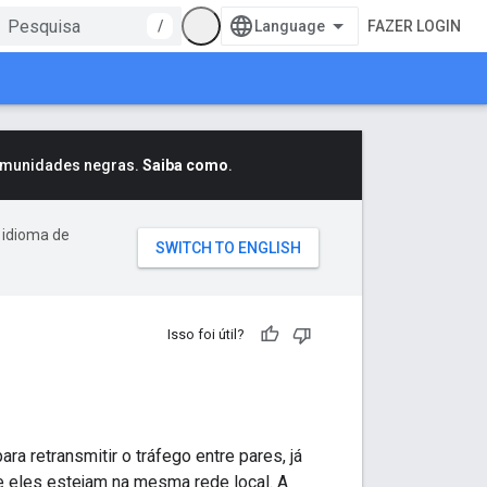
/
FAZER LOGIN
comunidades negras.
Saiba como
.
 idioma de
Isso foi útil?
a retransmitir o tráfego entre pares, já
e eles estejam na mesma rede local. A