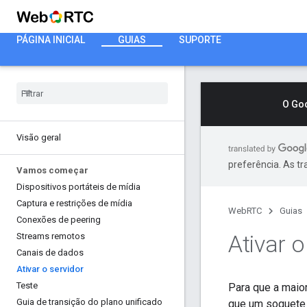
PÁGINA INICIAL
GUIAS
SUPORTE
O Go
Visão geral
preferência. As t
Vamos começar
Dispositivos portáteis de mídia
Captura e restrições de mídia
WebRTC
Guias
Conexões de peering
Ativar o
Streams remotos
Canais de dados
Ativar o servidor
Teste
Para que a maior
Guia de transição do plano unificado
que um soquete 