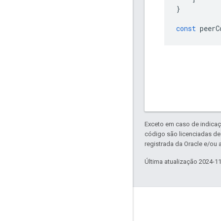
}
const
 peerC
Exceto em caso de indicaç
código são licenciadas d
registrada da Oracle e/ou a
Última atualização 2024-1
Key topics
WebRTC on MDN