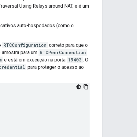
raversal Using Relays around NAT, e é um
licativos auto-hospedados (como o
o
RTCConfiguration
correto para que o
de amostra para um
RTCPeerConnection
m
e está em execução na porta
19403
. O
credential
para proteger o acesso ao