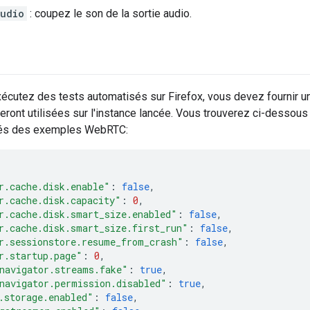
udio
: coupez le son de la sortie audio.
écutez des tests automatisés sur Firefox, vous devez fournir 
eront utilisées sur l'instance lancée. Vous trouverez ci-dessous l
sés des exemples WebRTC:
r.cache.disk.enable"
:
false
,
r.cache.disk.capacity"
:
0
,
r.cache.disk.smart_size.enabled"
:
false
,
r.cache.disk.smart_size.first_run"
:
false
,
r.sessionstore.resume_from_crash"
:
false
,
r.startup.page"
:
0
,
navigator.streams.fake"
:
true
,
navigator.permission.disabled"
:
true
,
.storage.enabled"
:
false
,