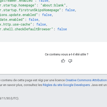
gstreamer.enabled"
:
false
,
r.startup.homepage"
:
"about:blank"
,
r.startup.firstrunSkipsHomepage"
:
false
,
ions.update.enabled"
:
false
,
date.enabled"
:
false
,
k.http.use-cache"
:
false
,
r.shell.checkDefaultBrowser"
:
false
Ce contenu vous a-t-il été utile ?
le contenu de cette page est régi par une licence
Creative Commons Attribution
our en savoir plus, consultez les
Règles du site Google Developers
. Java est 
4/11/30 (UTC).