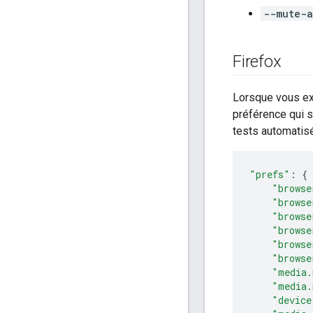
--mute-a
Firefox
Lorsque vous ex
préférence qui s
tests automati
"prefs"
:
{
"browse
"browse
"browse
"browse
"browse
"browse
"media.
"media.
"device