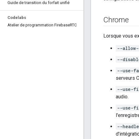
Guide de transition du forfait unifié
Codelabs
Chrome
Atelier de programmation Firebase
RTC
Lorsque vous ex
--allow-
--disabl
--use-fa
serveurs C
--use-fi
audio.
--use-fi
l'enregist
--headle
d'intégrati