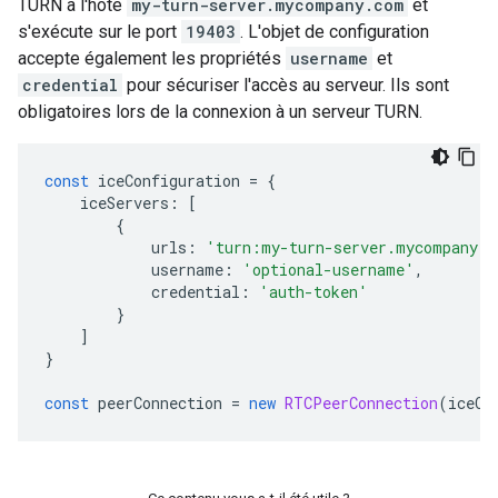
TURN a l'hôte
my-turn-server.mycompany.com
et
s'exécute sur le port
19403
. L'objet de configuration
accepte également les propriétés
username
et
credential
pour sécuriser l'accès au serveur. Ils sont
obligatoires lors de la connexion à un serveur TURN.
const
 iceConfiguration 
=
{
    iceServers
:
[
{
            urls
:
'turn:my-turn-server.mycompany.c
            username
:
'optional-username'
,
            credential
:
'auth-token'
}
]
}
const
 peerConnection 
=
new
RTCPeerConnection
(
iceCo