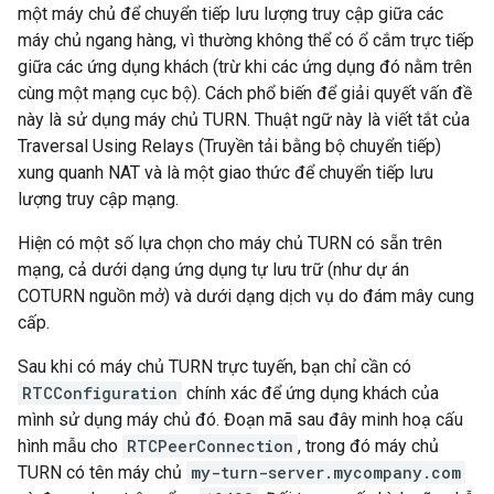
một máy chủ để chuyển tiếp lưu lượng truy cập giữa các
máy chủ ngang hàng, vì thường không thể có ổ cắm trực tiếp
giữa các ứng dụng khách (trừ khi các ứng dụng đó nằm trên
cùng một mạng cục bộ). Cách phổ biến để giải quyết vấn đề
này là sử dụng máy chủ TURN. Thuật ngữ này là viết tắt của
Traversal Using Relays (Truyền tải bằng bộ chuyển tiếp)
xung quanh NAT và là một giao thức để chuyển tiếp lưu
lượng truy cập mạng.
Hiện có một số lựa chọn cho máy chủ TURN có sẵn trên
mạng, cả dưới dạng ứng dụng tự lưu trữ (như dự án
COTURN nguồn mở) và dưới dạng dịch vụ do đám mây cung
cấp.
Sau khi có máy chủ TURN trực tuyến, bạn chỉ cần có
RTCConfiguration
chính xác để ứng dụng khách của
mình sử dụng máy chủ đó. Đoạn mã sau đây minh hoạ cấu
hình mẫu cho
RTCPeerConnection
, trong đó máy chủ
TURN có tên máy chủ
my-turn-server.mycompany.com