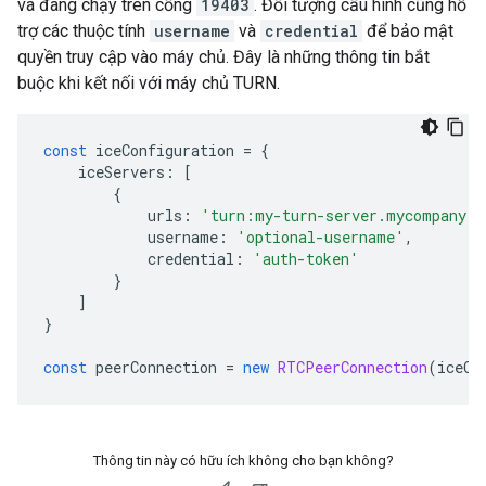
và đang chạy trên cổng
19403
. Đối tượng cấu hình cũng hỗ
trợ các thuộc tính
username
và
credential
để bảo mật
quyền truy cập vào máy chủ. Đây là những thông tin bắt
buộc khi kết nối với máy chủ TURN.
const
 iceConfiguration 
=
{
    iceServers
:
[
{
            urls
:
'turn:my-turn-server.mycompany.c
            username
:
'optional-username'
,
            credential
:
'auth-token'
}
]
}
const
 peerConnection 
=
new
RTCPeerConnection
(
iceCo
Thông tin này có hữu ích không cho bạn không?